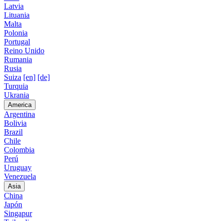
Latvia
Lituania
Malta
Polonia
Portugal
Reino Unido
Rumania
Rusia
Suiza
[en]
[de]
Turquia
Ukrania
America
Argentina
Bolivia
Brazil
Chile
Colombia
Perú
Uruguay
Venezuela
Asia
China
Japón
Singapur