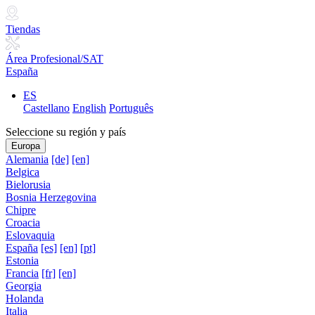
Tiendas
Área Profesional/SAT
España
ES
Castellano
English
Português
Seleccione su región y país
Europa
Alemania
[de]
[en]
Belgica
Bielorusia
Bosnia Herzegovina
Chipre
Croacia
Eslovaquia
España
[es]
[en]
[pt]
Estonia
Francia
[fr]
[en]
Georgia
Holanda
Italia