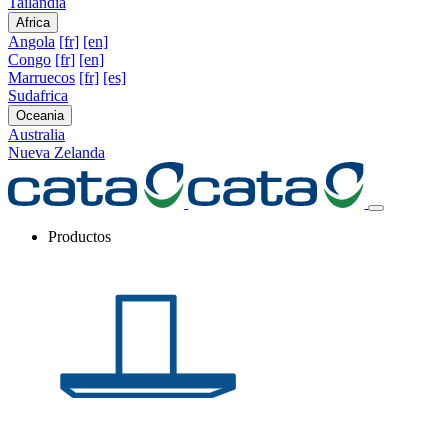
Tailandia
Africa
Angola
[fr]
[en]
Congo
[fr]
[en]
Marruecos
[fr]
[es]
Sudafrica
Oceania
Australia
Nueva Zelanda
Productos