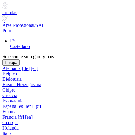
Tiendas
Área Profesional/SAT
Perú
ES
Castellano
Seleccione su región y país
Europa
Alemania
[de]
[en]
Belgica
Bielorusia
Bosnia Herzegovina
Chipre
Croacia
Eslovaquia
España
[es]
[en]
[pt]
Estonia
Francia
[fr]
[en]
Georgia
Holanda
Italia