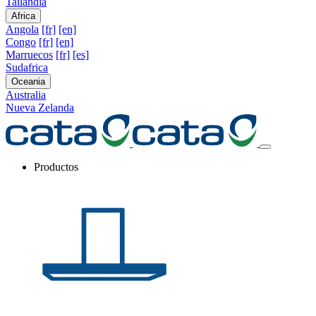
Tailandia
Africa
Angola
[fr]
[en]
Congo
[fr]
[en]
Marruecos
[fr]
[es]
Sudafrica
Oceania
Australia
Nueva Zelanda
Productos