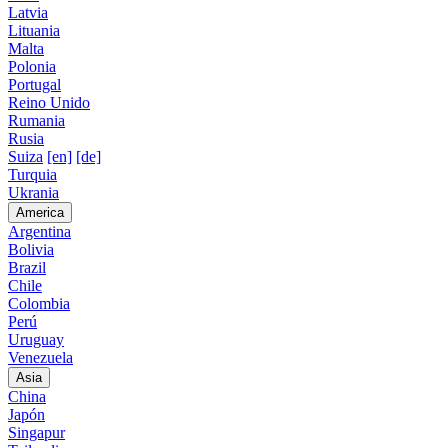
Latvia
Lituania
Malta
Polonia
Portugal
Reino Unido
Rumania
Rusia
Suiza
[en]
[de]
Turquia
Ukrania
America
Argentina
Bolivia
Brazil
Chile
Colombia
Perú
Uruguay
Venezuela
Asia
China
Japón
Singapur