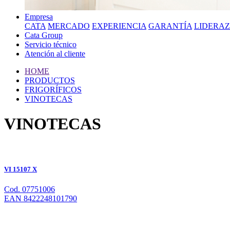
Empresa
CATA
MERCADO
EXPERIENCIA
GARANTÍA
LIDERA
Cata Group
Servicio técnico
Atención al cliente
HOME
PRODUCTOS
FRIGORÍFICOS
VINOTECAS
VINOTECAS
VI 15107 X
Cod. 07751006
EAN 8422248101790