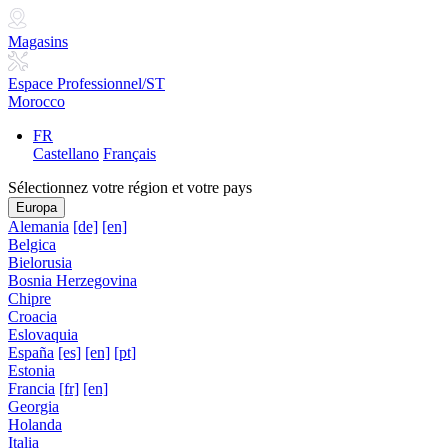
Magasins
Espace Professionnel/ST
Morocco
FR
Castellano
Français
Sélectionnez votre région et votre pays
Europa
Alemania
[de]
[en]
Belgica
Bielorusia
Bosnia Herzegovina
Chipre
Croacia
Eslovaquia
España
[es]
[en]
[pt]
Estonia
Francia
[fr]
[en]
Georgia
Holanda
Italia