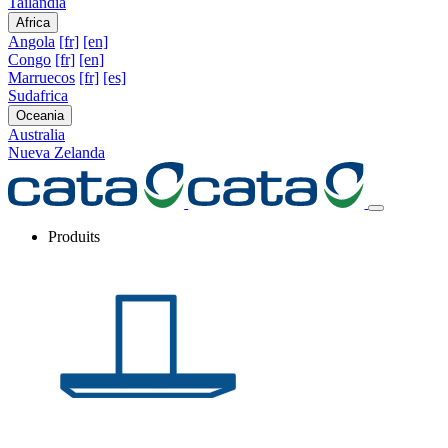
Tailandia
Africa
Angola
[fr]
[en]
Congo
[fr]
[en]
Marruecos
[fr]
[es]
Sudafrica
Oceania
Australia
Nueva Zelanda
Produits