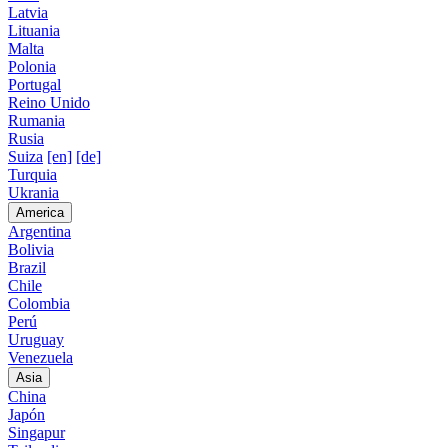
Latvia
Lituania
Malta
Polonia
Portugal
Reino Unido
Rumania
Rusia
Suiza
[en]
[de]
Turquia
Ukrania
America
Argentina
Bolivia
Brazil
Chile
Colombia
Perú
Uruguay
Venezuela
Asia
China
Japón
Singapur