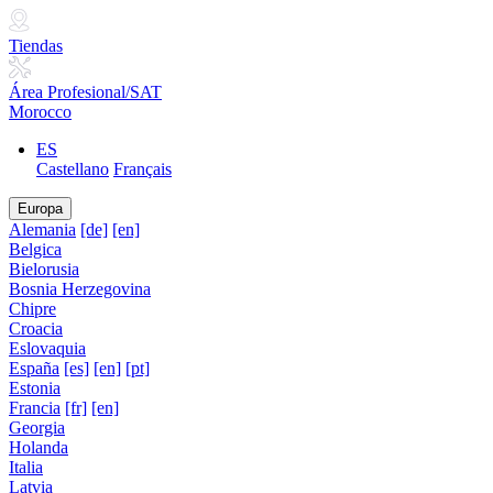
Tiendas
Área Profesional/SAT
Morocco
ES
Castellano
Français
Europa
Alemania
[de]
[en]
Belgica
Bielorusia
Bosnia Herzegovina
Chipre
Croacia
Eslovaquia
España
[es]
[en]
[pt]
Estonia
Francia
[fr]
[en]
Georgia
Holanda
Italia
Latvia