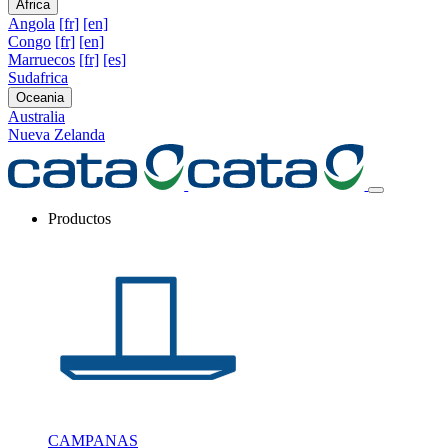
Africa
Angola
[fr]
[en]
Congo
[fr]
[en]
Marruecos
[fr]
[es]
Sudafrica
Oceania
Australia
Nueva Zelanda
Productos
CAMPANAS