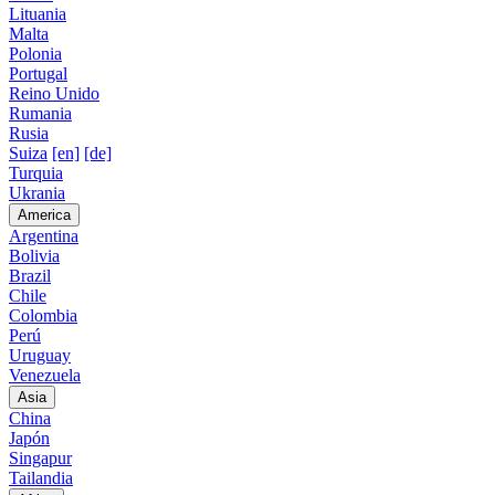
Lituania
Malta
Polonia
Portugal
Reino Unido
Rumania
Rusia
Suiza
[en]
[de]
Turquia
Ukrania
America
Argentina
Bolivia
Brazil
Chile
Colombia
Perú
Uruguay
Venezuela
Asia
China
Japón
Singapur
Tailandia