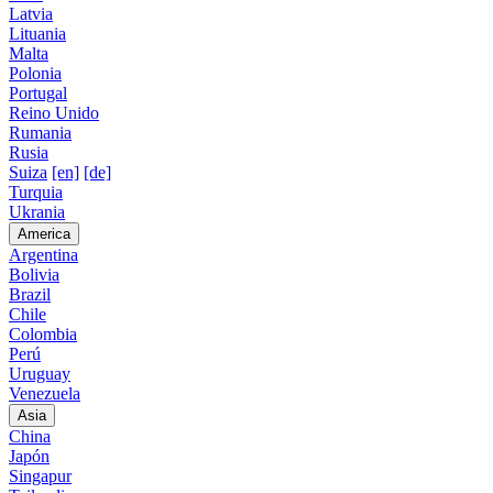
Latvia
Lituania
Malta
Polonia
Portugal
Reino Unido
Rumania
Rusia
Suiza
[en]
[de]
Turquia
Ukrania
America
Argentina
Bolivia
Brazil
Chile
Colombia
Perú
Uruguay
Venezuela
Asia
China
Japón
Singapur