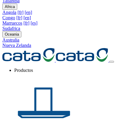
Tailandia
Africa
Angola
[fr]
[en]
Congo
[fr]
[en]
Marruecos
[fr]
[es]
Sudafrica
Oceania
Australia
Nueva Zelanda
Productos