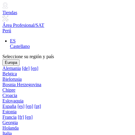
Tiendas
Área Profesional/SAT
Perú
ES
Castellano
Seleccione su región y país
Europa
Alemania
[de]
[en]
Belgica
Bielorusia
Bosnia Herzegovina
Chipre
Croacia
Eslovaquia
España
[es]
[en]
[pt]
Estonia
Francia
[fr]
[en]
Georgia
Holanda
Italia