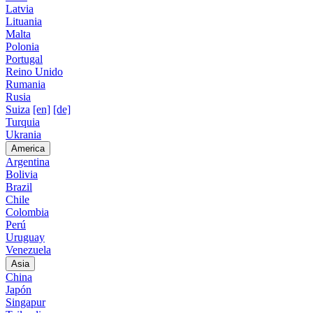
Latvia
Lituania
Malta
Polonia
Portugal
Reino Unido
Rumania
Rusia
Suiza
[en]
[de]
Turquia
Ukrania
America
Argentina
Bolivia
Brazil
Chile
Colombia
Perú
Uruguay
Venezuela
Asia
China
Japón
Singapur