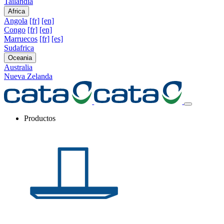
Tailandia
Africa
Angola
[fr]
[en]
Congo
[fr]
[en]
Marruecos
[fr]
[es]
Sudafrica
Oceania
Australia
Nueva Zelanda
Productos