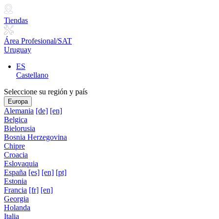
Tiendas
Área Profesional/SAT
Uruguay
ES
Castellano
Seleccione su región y país
Europa
Alemania
[de]
[en]
Belgica
Bielorusia
Bosnia Herzegovina
Chipre
Croacia
Eslovaquia
España
[es]
[en]
[pt]
Estonia
Francia
[fr]
[en]
Georgia
Holanda
Italia