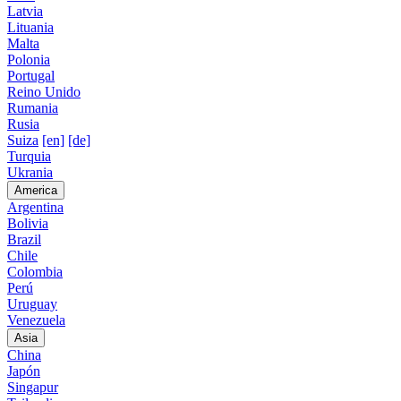
Latvia
Lituania
Malta
Polonia
Portugal
Reino Unido
Rumania
Rusia
Suiza
[en]
[de]
Turquia
Ukrania
America
Argentina
Bolivia
Brazil
Chile
Colombia
Perú
Uruguay
Venezuela
Asia
China
Japón
Singapur