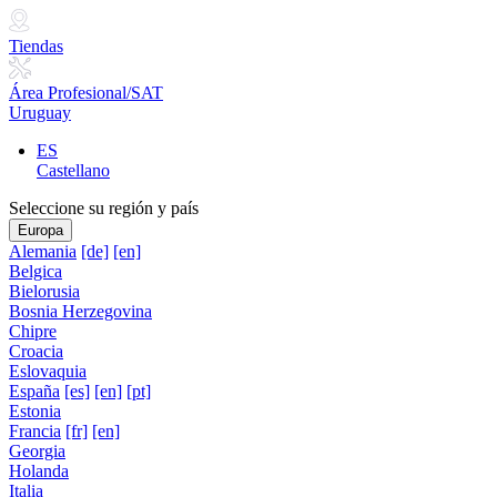
Tiendas
Área Profesional/SAT
Uruguay
ES
Castellano
Seleccione su región y país
Europa
Alemania
[de]
[en]
Belgica
Bielorusia
Bosnia Herzegovina
Chipre
Croacia
Eslovaquia
España
[es]
[en]
[pt]
Estonia
Francia
[fr]
[en]
Georgia
Holanda
Italia