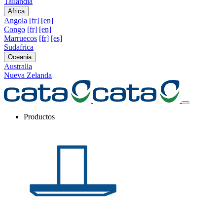
Tailandia
Africa
Angola
[fr]
[en]
Congo
[fr]
[en]
Marruecos
[fr]
[es]
Sudafrica
Oceania
Australia
Nueva Zelanda
Productos