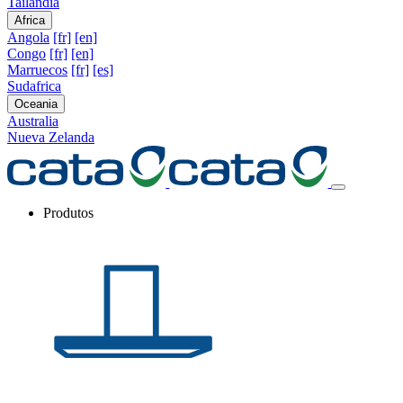
Tailandia
Africa
Angola
[fr]
[en]
Congo
[fr]
[en]
Marruecos
[fr]
[es]
Sudafrica
Oceania
Australia
Nueva Zelanda
Produtos