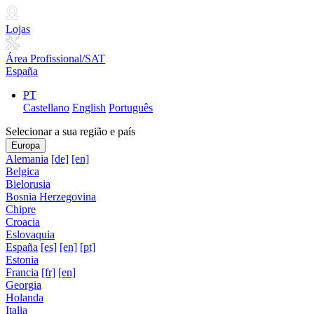
Lojas
Área Profissional/SAT
España
PT
Castellano
English
Português
Selecionar a sua região e país
Europa
Alemania
[de]
[en]
Belgica
Bielorusia
Bosnia Herzegovina
Chipre
Croacia
Eslovaquia
España
[es]
[en]
[pt]
Estonia
Francia
[fr]
[en]
Georgia
Holanda
Italia