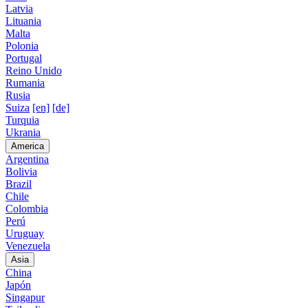
Latvia
Lituania
Malta
Polonia
Portugal
Reino Unido
Rumania
Rusia
Suiza
[en]
[de]
Turquia
Ukrania
America
Argentina
Bolivia
Brazil
Chile
Colombia
Perú
Uruguay
Venezuela
Asia
China
Japón
Singapur