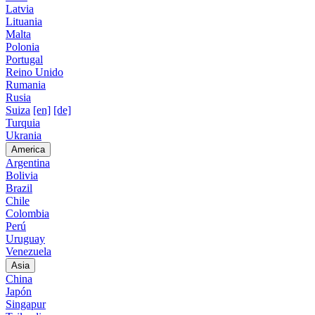
Latvia
Lituania
Malta
Polonia
Portugal
Reino Unido
Rumania
Rusia
Suiza
[en]
[de]
Turquia
Ukrania
America
Argentina
Bolivia
Brazil
Chile
Colombia
Perú
Uruguay
Venezuela
Asia
China
Japón
Singapur