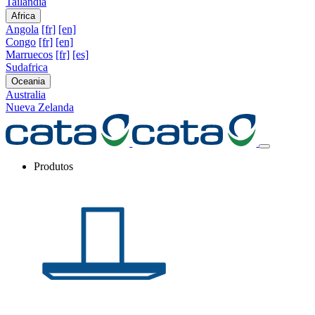
Tailandia
Africa
Angola
[fr]
[en]
Congo
[fr]
[en]
Marruecos
[fr]
[es]
Sudafrica
Oceania
Australia
Nueva Zelanda
Produtos