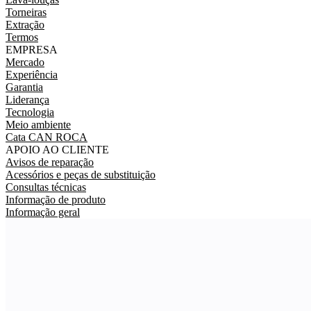
Torneiras
Extração
Termos
EMPRESA
Mercado
Experiência
Garantia
Liderança
Tecnologia
Meio ambiente
Cata CAN ROCA
APOIO AO CLIENTE
Avisos de reparação
Acessórios e peças de substituição
Consultas técnicas
Informação de produto
Informação geral