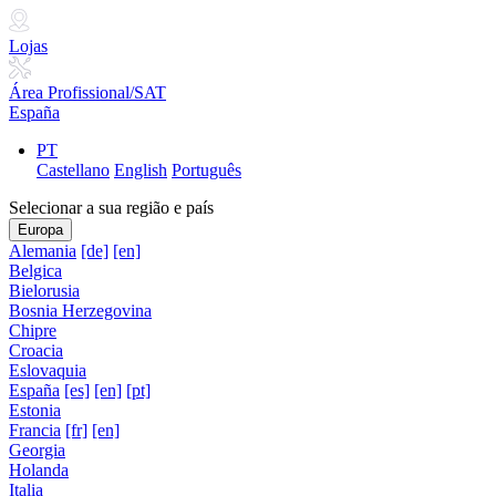
Lojas
Área Profissional/SAT
España
PT
Castellano
English
Português
Selecionar a sua região e país
Europa
Alemania
[de]
[en]
Belgica
Bielorusia
Bosnia Herzegovina
Chipre
Croacia
Eslovaquia
España
[es]
[en]
[pt]
Estonia
Francia
[fr]
[en]
Georgia
Holanda
Italia