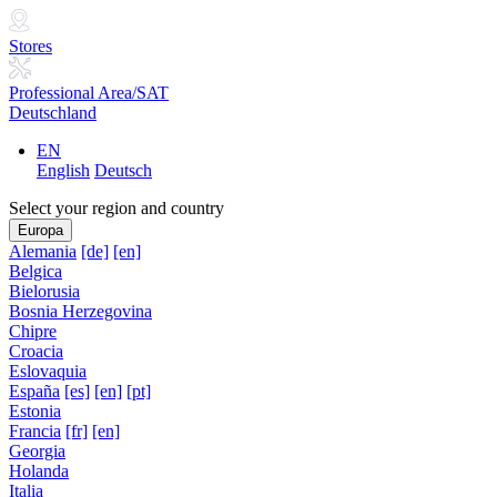
Stores
Professional Area/SAT
Deutschland
EN
English
Deutsch
Select your region and country
Europa
Alemania
[de]
[en]
Belgica
Bielorusia
Bosnia Herzegovina
Chipre
Croacia
Eslovaquia
España
[es]
[en]
[pt]
Estonia
Francia
[fr]
[en]
Georgia
Holanda
Italia