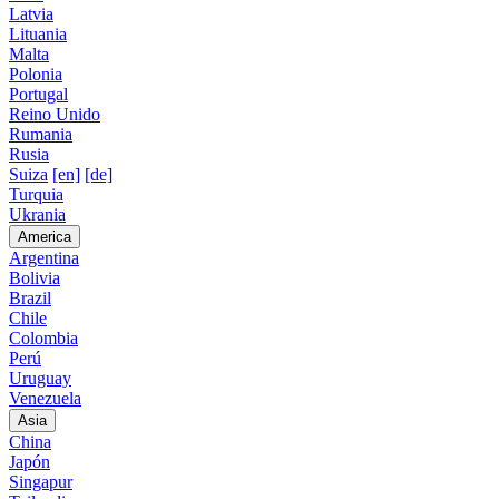
Latvia
Lituania
Malta
Polonia
Portugal
Reino Unido
Rumania
Rusia
Suiza
[en]
[de]
Turquia
Ukrania
America
Argentina
Bolivia
Brazil
Chile
Colombia
Perú
Uruguay
Venezuela
Asia
China
Japón
Singapur