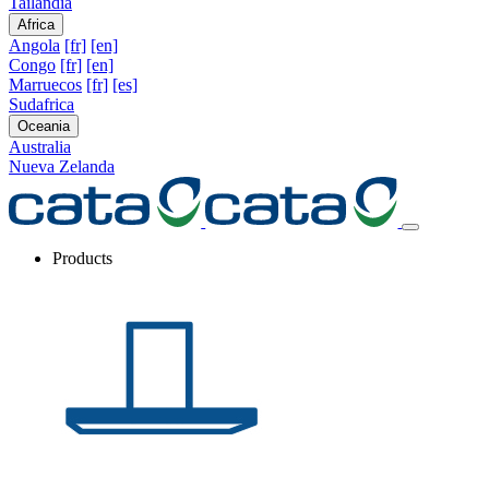
Tailandia
Africa
Angola
[fr]
[en]
Congo
[fr]
[en]
Marruecos
[fr]
[es]
Sudafrica
Oceania
Australia
Nueva Zelanda
Products