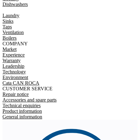
Dishwashers
Laundry
Sinks
Taps
Ventilation
Boilers
COMPANY
Market
Experience
Warranty
Leadership
Technology
Environment
Cata CAN ROCA
CUSTOMER SERVICE
Repair notice
Accessories and spare parts
Technical enquiries
Product information
General information