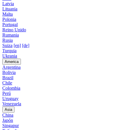
Latvia
Lituania
Malta
Polonia
Portugal
Reino Unido
Rumania
Rusia
Suiza
[en]
[de]
Turquia
Ukrania
America
Argentina
Bolivia
Brazil
Chile
Colombia
Perú
Uruguay
Venezuela
Asia
China
Japón
Singapur