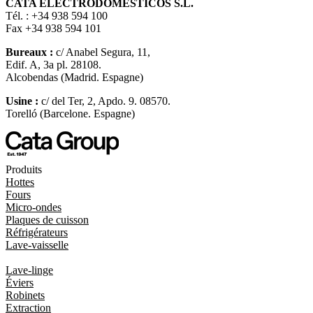
CATA ELECTRODOMÉSTICOS S.L.
Tél. : +34 938 594 100
Fax +34 938 594 101
Bureaux :
c/ Anabel Segura, 11,
Edif. A, 3a pl. 28108.
Alcobendas (Madrid. Espagne)
Usine :
c/ del Ter, 2, Apdo. 9. 08570.
Torelló (Barcelone. Espagne)
Produits
Hottes
Fours
Micro-ondes
Plaques de cuisson
Réfrigérateurs
Lave-vaisselle
Lave-linge
Éviers
Robinets
Extraction