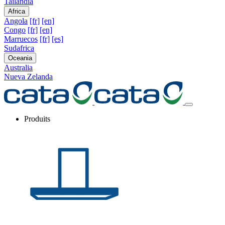
Tailandia
Africa
Angola
[fr]
[en]
Congo
[fr]
[en]
Marruecos
[fr]
[es]
Sudafrica
Oceania
Australia
Nueva Zelanda
Produits