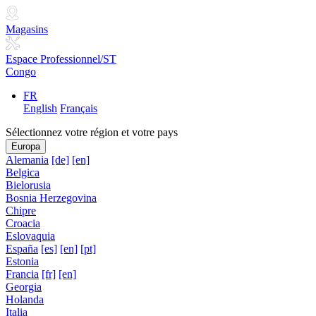
Magasins
Espace Professionnel/ST
Congo
FR
English
Français
Sélectionnez votre région et votre pays
Europa
Alemania
[de]
[en]
Belgica
Bielorusia
Bosnia Herzegovina
Chipre
Croacia
Eslovaquia
España
[es]
[en]
[pt]
Estonia
Francia
[fr]
[en]
Georgia
Holanda
Italia