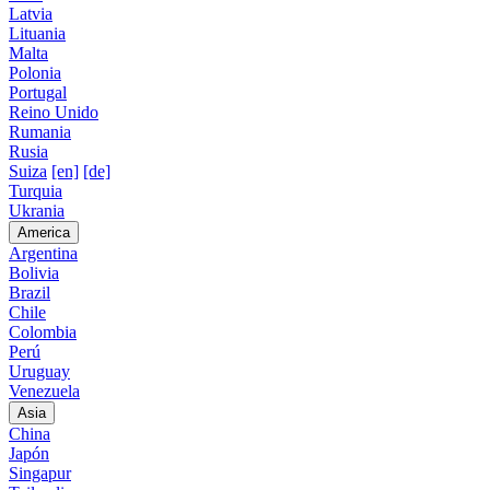
Latvia
Lituania
Malta
Polonia
Portugal
Reino Unido
Rumania
Rusia
Suiza
[en]
[de]
Turquia
Ukrania
America
Argentina
Bolivia
Brazil
Chile
Colombia
Perú
Uruguay
Venezuela
Asia
China
Japón
Singapur