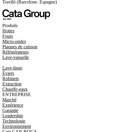
Torelló (Barcelone. Espagne)
Produits
Hottes
Fours
Micro-ondes
Plaques de cuisson
Réfrigérateurs
Lave-vaisselle
Lave-linge
Éviers
Robinets
Extraction
Chauffe-eaux
ENTREPRISE
Marché
Expérience
Garantie
Leadership
Technologie
Environnement
Cata CAN ROCA