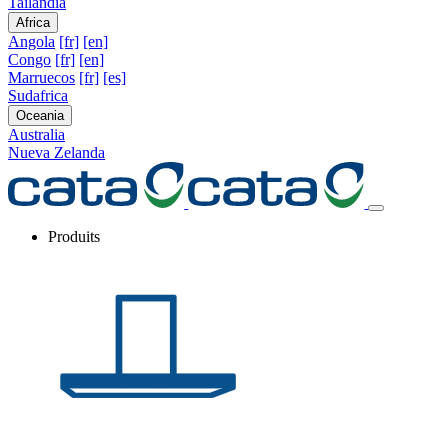
Tailandia
Africa
Angola
[fr]
[en]
Congo
[fr]
[en]
Marruecos
[fr]
[es]
Sudafrica
Oceania
Australia
Nueva Zelanda
Produits