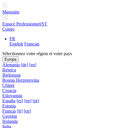
Magasins
Espace Professionnel/ST
Congo
FR
English
Français
Sélectionnez votre région et votre pays
Europa
Alemania
[de]
[en]
Belgica
Bielorusia
Bosnia Herzegovina
Chipre
Croacia
Eslovaquia
España
[es]
[en]
[pt]
Estonia
Francia
[fr]
[en]
Georgia
Holanda
Italia