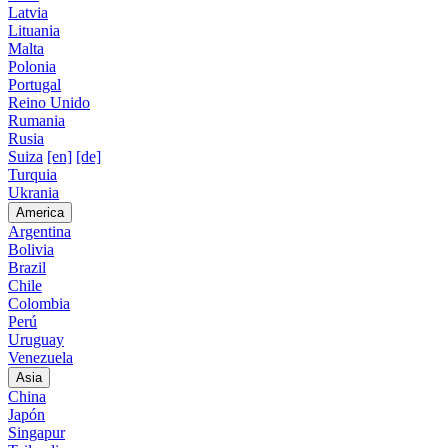
Latvia
Lituania
Malta
Polonia
Portugal
Reino Unido
Rumania
Rusia
Suiza
[en]
[de]
Turquia
Ukrania
America
Argentina
Bolivia
Brazil
Chile
Colombia
Perú
Uruguay
Venezuela
Asia
China
Japón
Singapur