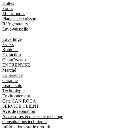
Hottes
Fours
Micro-ondes
Plaques de cuisson
Réfrigérateurs
Lave-vaisselle
Lave-linge
Éviers
Robinets
Extraction
Chauffe-eaux
ENTREPRISE
Marché
Expérience
Garantie
Leadership
Technologie
Environnement
Cata CAN ROCA
SERVICE CLIENT
Avis de réparation
Accessoires et pièces de rechange
Consultations techniques
Informations sur le produit