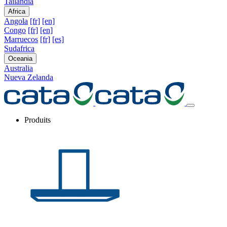
Tailandia
Africa
Angola
[fr]
[en]
Congo
[fr]
[en]
Marruecos
[fr]
[es]
Sudafrica
Oceania
Australia
Nueva Zelanda
Produits