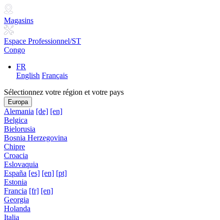
Magasins
Espace Professionnel/ST
Congo
FR
English
Français
Sélectionnez votre région et votre pays
Europa
Alemania
[de]
[en]
Belgica
Bielorusia
Bosnia Herzegovina
Chipre
Croacia
Eslovaquia
España
[es]
[en]
[pt]
Estonia
Francia
[fr]
[en]
Georgia
Holanda
Italia