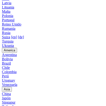
Latvia
Lituania
Malta
Polonia
Portugal
Reino Unido
Rumania
Rusia
Suiza
[en]
[de]
Turquia
Ukrania
America
Argentina
Bolivia
Brazil
Chile
Colombia
Perú
Uruguay
Venezuela
Asia
China
Japón
Singapur