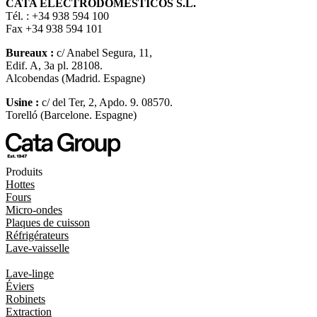
CATA ELECTRODOMÉSTICOS S.L.
Tél. : +34 938 594 100
Fax +34 938 594 101
Bureaux :
c/ Anabel Segura, 11,
Edif. A, 3a pl. 28108.
Alcobendas (Madrid. Espagne)
Usine :
c/ del Ter, 2, Apdo. 9. 08570.
Torelló (Barcelone. Espagne)
Produits
Hottes
Fours
Micro-ondes
Plaques de cuisson
Réfrigérateurs
Lave-vaisselle
Lave-linge
Éviers
Robinets
Extraction