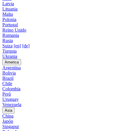
Latvia
Lituania
Malta
Polonia
Portugal
Reino Unido
Rumania
Rusia
Suiza
[en]
[de]
Turquia
Ukrania
America
Argentina
Bolivia
Brazil
Chile
Colombia
Perú
Uruguay
Venezuela
Asia
China
Japón
Singapur