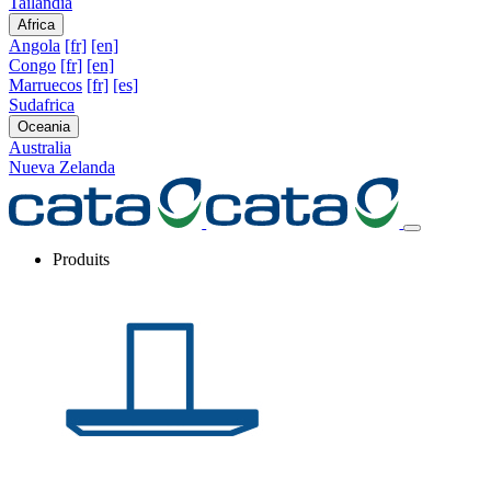
Tailandia
Africa
Angola
[fr]
[en]
Congo
[fr]
[en]
Marruecos
[fr]
[es]
Sudafrica
Oceania
Australia
Nueva Zelanda
Produits