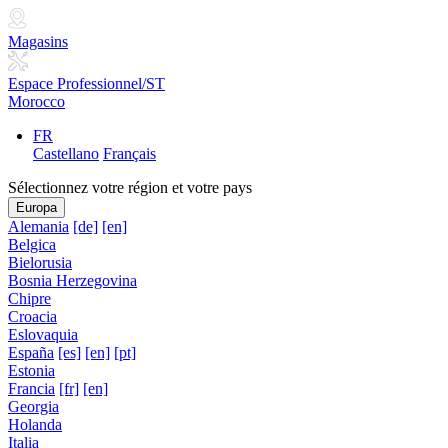
Magasins
Espace Professionnel/ST
Morocco
FR
Castellano
Français
Sélectionnez votre région et votre pays
Europa
Alemania
[de]
[en]
Belgica
Bielorusia
Bosnia Herzegovina
Chipre
Croacia
Eslovaquia
España
[es]
[en]
[pt]
Estonia
Francia
[fr]
[en]
Georgia
Holanda
Italia