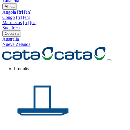
Tailandia
Africa
Angola
[fr]
[en]
Congo
[fr]
[en]
Marruecos
[fr]
[es]
Sudafrica
Oceania
Australia
Nueva Zelanda
Produits