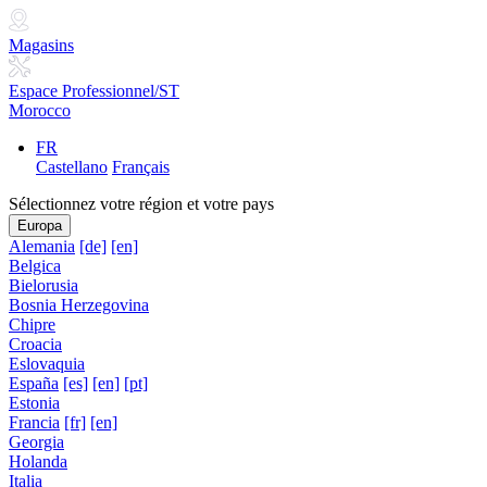
Magasins
Espace Professionnel/ST
Morocco
FR
Castellano
Français
Sélectionnez votre région et votre pays
Europa
Alemania
[de]
[en]
Belgica
Bielorusia
Bosnia Herzegovina
Chipre
Croacia
Eslovaquia
España
[es]
[en]
[pt]
Estonia
Francia
[fr]
[en]
Georgia
Holanda
Italia