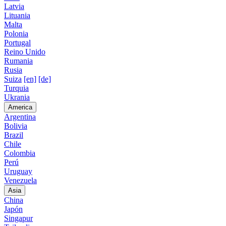
Latvia
Lituania
Malta
Polonia
Portugal
Reino Unido
Rumania
Rusia
Suiza
[en]
[de]
Turquia
Ukrania
America
Argentina
Bolivia
Brazil
Chile
Colombia
Perú
Uruguay
Venezuela
Asia
China
Japón
Singapur