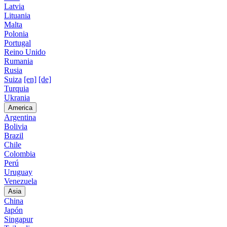
Latvia
Lituania
Malta
Polonia
Portugal
Reino Unido
Rumania
Rusia
Suiza
[en]
[de]
Turquia
Ukrania
America
Argentina
Bolivia
Brazil
Chile
Colombia
Perú
Uruguay
Venezuela
Asia
China
Japón
Singapur