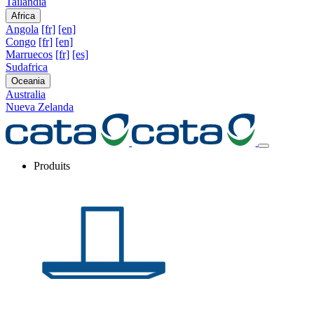
Tailandia
Africa
Angola
[fr]
[en]
Congo
[fr]
[en]
Marruecos
[fr]
[es]
Sudafrica
Oceania
Australia
Nueva Zelanda
Produits