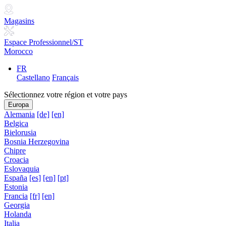
Magasins
Espace Professionnel/ST
Morocco
FR
Castellano
Français
Sélectionnez votre région et votre pays
Europa
Alemania
[de]
[en]
Belgica
Bielorusia
Bosnia Herzegovina
Chipre
Croacia
Eslovaquia
España
[es]
[en]
[pt]
Estonia
Francia
[fr]
[en]
Georgia
Holanda
Italia