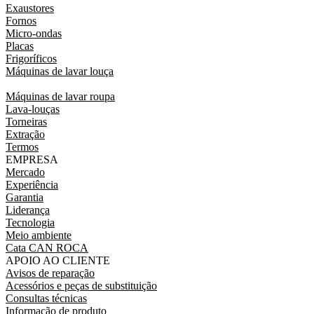
Exaustores
Fornos
Micro-ondas
Placas
Frigoríficos
Máquinas de lavar louça
Máquinas de lavar roupa
Lava-louças
Torneiras
Extração
Termos
EMPRESA
Mercado
Experiência
Garantia
Liderança
Tecnologia
Meio ambiente
Cata CAN ROCA
APOIO AO CLIENTE
Avisos de reparação
Acessórios e peças de substituição
Consultas técnicas
Informação de produto