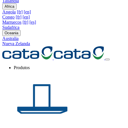
Tailandia
Africa
Angola
[fr]
[en]
Congo
[fr]
[en]
Marruecos
[fr]
[es]
Sudafrica
Oceania
Australia
Nueva Zelanda
Produtos