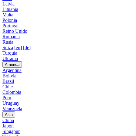
Latvia
Lituania
Malta
Polonia
Portugal
Reino Unido
Rumania
Rusia
Suiza
[en]
[de]
Turquia
Ukrania
America
Argentina
Bolivia
Brazil
Chile
Colombia
Perú
Uruguay
Venezuela
Asia
China
Japón
Singapur