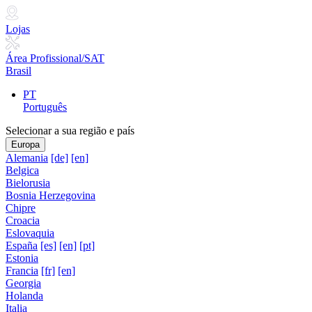
Lojas
Área Profissional/SAT
Brasil
PT
Português
Selecionar a sua região e país
Europa
Alemania
[de]
[en]
Belgica
Bielorusia
Bosnia Herzegovina
Chipre
Croacia
Eslovaquia
España
[es]
[en]
[pt]
Estonia
Francia
[fr]
[en]
Georgia
Holanda
Italia