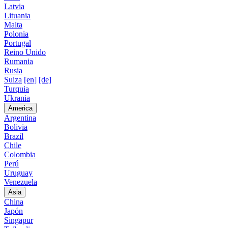
Latvia
Lituania
Malta
Polonia
Portugal
Reino Unido
Rumania
Rusia
Suiza
[en]
[de]
Turquia
Ukrania
America
Argentina
Bolivia
Brazil
Chile
Colombia
Perú
Uruguay
Venezuela
Asia
China
Japón
Singapur