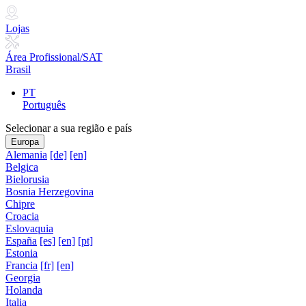
Lojas
Área Profissional/SAT
Brasil
PT
Português
Selecionar a sua região e país
Europa
Alemania
[de]
[en]
Belgica
Bielorusia
Bosnia Herzegovina
Chipre
Croacia
Eslovaquia
España
[es]
[en]
[pt]
Estonia
Francia
[fr]
[en]
Georgia
Holanda
Italia