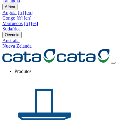
Tailandia
Africa
Angola
[fr]
[en]
Congo
[fr]
[en]
Marruecos
[fr]
[es]
Sudafrica
Oceania
Australia
Nueva Zelanda
Produtos