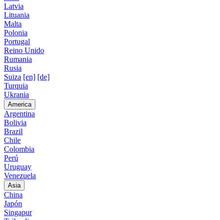
Latvia
Lituania
Malta
Polonia
Portugal
Reino Unido
Rumania
Rusia
Suiza
[en]
[de]
Turquia
Ukrania
America
Argentina
Bolivia
Brazil
Chile
Colombia
Perú
Uruguay
Venezuela
Asia
China
Japón
Singapur