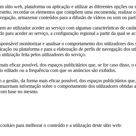
 sítio web, plataforma ou aplicação e utilizar as diferentes opções ou 
 restrito, recordar os elementos que compõem uma encomenda, realizar 
avegação, armazenar conteúdos para a difusão de vídeos ou som ou partil
em ao utilizador aceder ao serviço com algumas características de caráte
o para aceder ao serviço, a configuração regional a partir da qual se ac
ponsável monitorizar e analisar o comportamento dos utilizadores dos s
licação ou plataforma e para a elaboração de perfis de navegação dos uti
utilização feita pelos utilizadores do serviço.
ais eficaz possível, dos espaços publicitários que, se for caso disso, o
údo editado ou a frequência com que os anúncios são exibidos.
 a gestão, da forma mais eficaz possível, dos espaços publicitários que,
es armazenam informação sobre o comportamento dos utilizadores obtidas
e com base no mesmo.
 cookies para melhorar o conteúdo e a utilização deste sítio web: