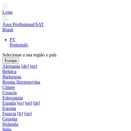
Lojas
Área Profissional/SAT
Brasil
PT
Português
Selecionar a sua região e país
Europa
Alemania
[de]
[en]
Belgica
Bielorusia
Bosnia Herzegovina
Chipre
Croacia
Eslovaquia
España
[es]
[en]
[pt]
Estonia
Francia
[fr]
[en]
Georgia
Holanda
Italia