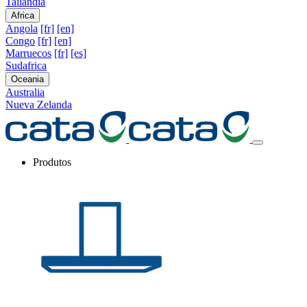
Tailandia
Africa
Angola
[fr]
[en]
Congo
[fr]
[en]
Marruecos
[fr]
[es]
Sudafrica
Oceania
Australia
Nueva Zelanda
Produtos