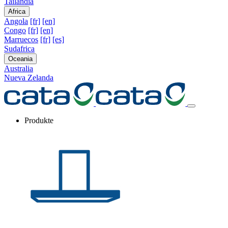
Tailandia
Africa
Angola
[fr]
[en]
Congo
[fr]
[en]
Marruecos
[fr]
[es]
Sudafrica
Oceania
Australia
Nueva Zelanda
Produkte