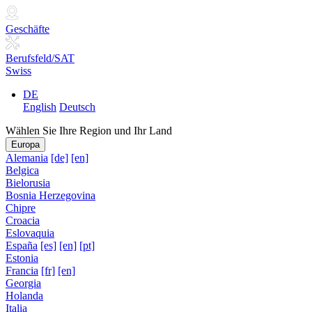
Geschäfte
Berufsfeld/SAT
Swiss
DE
English
Deutsch
Wählen Sie Ihre Region und Ihr Land
Europa
Alemania
[de]
[en]
Belgica
Bielorusia
Bosnia Herzegovina
Chipre
Croacia
Eslovaquia
España
[es]
[en]
[pt]
Estonia
Francia
[fr]
[en]
Georgia
Holanda
Italia