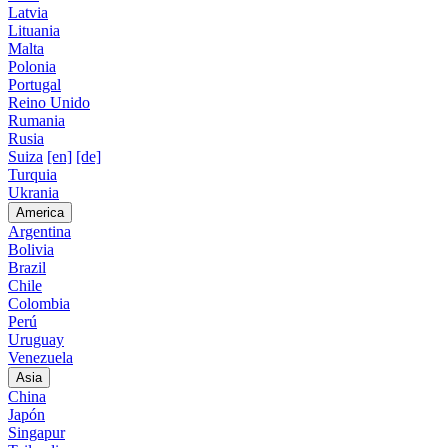
Latvia
Lituania
Malta
Polonia
Portugal
Reino Unido
Rumania
Rusia
Suiza
[en]
[de]
Turquia
Ukrania
America
Argentina
Bolivia
Brazil
Chile
Colombia
Perú
Uruguay
Venezuela
Asia
China
Japón
Singapur