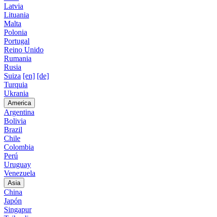
Latvia
Lituania
Malta
Polonia
Portugal
Reino Unido
Rumania
Rusia
Suiza
[en]
[de]
Turquia
Ukrania
America
Argentina
Bolivia
Brazil
Chile
Colombia
Perú
Uruguay
Venezuela
Asia
China
Japón
Singapur