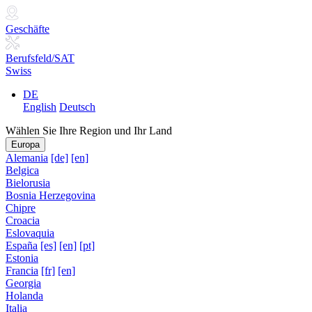
Geschäfte
Berufsfeld/SAT
Swiss
DE
English
Deutsch
Wählen Sie Ihre Region und Ihr Land
Europa
Alemania
[de]
[en]
Belgica
Bielorusia
Bosnia Herzegovina
Chipre
Croacia
Eslovaquia
España
[es]
[en]
[pt]
Estonia
Francia
[fr]
[en]
Georgia
Holanda
Italia