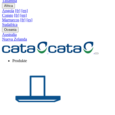
Tailandia
Africa
Angola
[fr]
[en]
Congo
[fr]
[en]
Marruecos
[fr]
[es]
Sudafrica
Oceania
Australia
Nueva Zelanda
Produkte