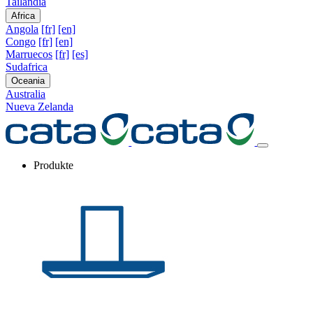
Tailandia
Africa
Angola
[fr]
[en]
Congo
[fr]
[en]
Marruecos
[fr]
[es]
Sudafrica
Oceania
Australia
Nueva Zelanda
Produkte