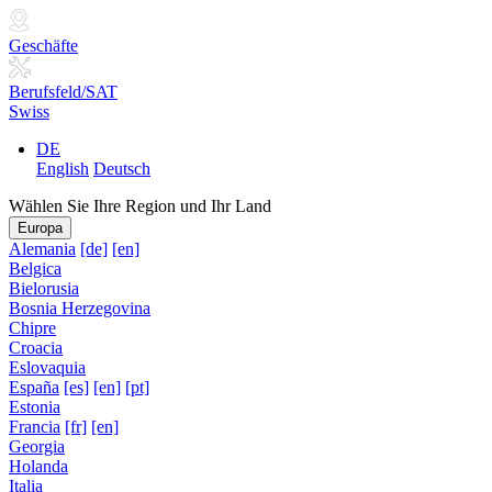
Geschäfte
Berufsfeld/SAT
Swiss
DE
English
Deutsch
Wählen Sie Ihre Region und Ihr Land
Europa
Alemania
[de]
[en]
Belgica
Bielorusia
Bosnia Herzegovina
Chipre
Croacia
Eslovaquia
España
[es]
[en]
[pt]
Estonia
Francia
[fr]
[en]
Georgia
Holanda
Italia