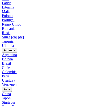
Latvia
Lituania
Malta
Polonia
Portugal
Reino Unido
Rumania
Rusia
Suiza
[en]
[de]
Turquia
Ukrania
America
Argentina
Bolivia
Brazil
Chile
Colombia
Perú
Uruguay
Venezuela
Asia
China
Japón
Singapur