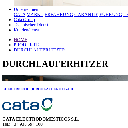
Unternehmen
CATA
MARKT
ERFAHRUNG
GARANTIE
FÜHRUNG
T
Cata Group
Technischer Dienst
Kundendienst
HOME
PRODUKTE
DURCHLAUFERHITZER
DURCHLAUFERHITZER
ELEKTRISCHE DURCHLAUFERHITZER
CATA ELECTRODOMÉSTICOS S.L.
Tel.: +34 938 594 100