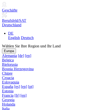
Geschäfte
Berufsfeld/SAT
Deutschland
DE
English
Deutsch
Wählen Sie Ihre Region und Ihr Land
Europa
Alemania
[de]
[en]
Belgica
Bielorusia
Bosnia Herzegovina
Chipre
Croacia
Eslovaquia
España
[es]
[en]
[pt]
Estonia
Francia
[fr]
[en]
Georgia
Holanda
Italia