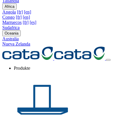
Tailandia
Africa
Angola
[fr]
[en]
Congo
[fr]
[en]
Marruecos
[fr]
[es]
Sudafrica
Oceania
Australia
Nueva Zelanda
Produkte