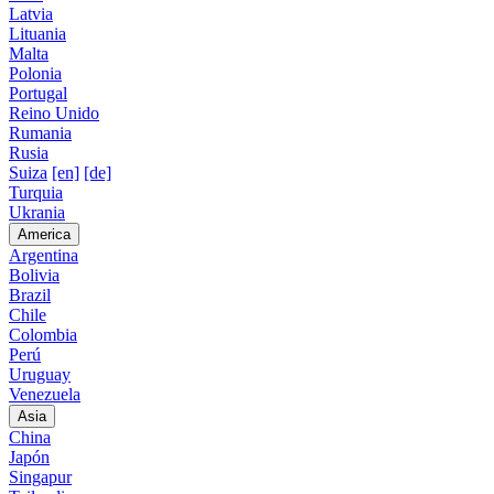
Latvia
Lituania
Malta
Polonia
Portugal
Reino Unido
Rumania
Rusia
Suiza
[en]
[de]
Turquia
Ukrania
America
Argentina
Bolivia
Brazil
Chile
Colombia
Perú
Uruguay
Venezuela
Asia
China
Japón
Singapur