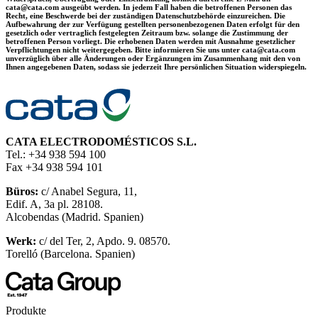
cata@cata.com ausgeübt werden. In jedem Fall haben die betroffenen Personen das
Recht, eine Beschwerde bei der zuständigen Datenschutzbehörde einzureichen. Die
Aufbewahrung der zur Verfügung gestellten personenbezogenen Daten erfolgt für den
gesetzlich oder vertraglich festgelegten Zeitraum bzw. solange die Zustimmung der
betroffenen Person vorliegt. Die erhobenen Daten werden mit Ausnahme gesetzlicher
Verpflichtungen nicht weitergegeben. Bitte informieren Sie uns unter cata@cata.com
unverzüglich über alle Änderungen oder Ergänzungen im Zusammenhang mit den von
Ihnen angegebenen Daten, sodass sie jederzeit Ihre persönlichen Situation widerspiegeln.
CATA ELECTRODOMÉSTICOS S.L.
Tel.: +34 938 594 100
Fax +34 938 594 101
Büros:
c/ Anabel Segura, 11,
Edif. A, 3a pl. 28108.
Alcobendas (Madrid. Spanien)
Werk:
c/ del Ter, 2, Apdo. 9. 08570.
Torelló (Barcelona. Spanien)
Produkte