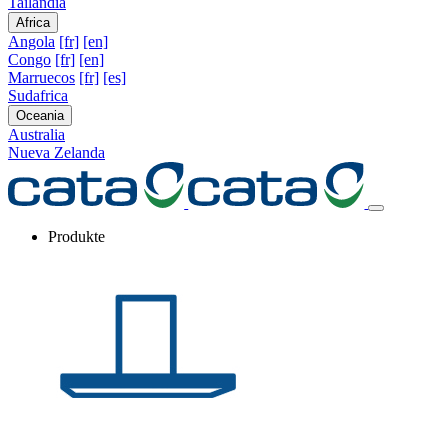
Tailandia
Africa
Angola
[fr]
[en]
Congo
[fr]
[en]
Marruecos
[fr]
[es]
Sudafrica
Oceania
Australia
Nueva Zelanda
Produkte