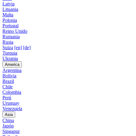
Latvia
Lituania
Malta
Polonia
Portugal
Reino Unido
Rumania
Rusia
Suiza
[en]
[de]
Turquia
Ukrania
America
Argentina
Bolivia
Brazil
Chile
Colombia
Perú
Uruguay
Venezuela
Asia
China
Japón
Singapur