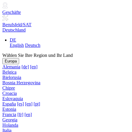
Geschäfte
Berufsfeld/SAT
Deutschland
DE
English
Deutsch
Wählen Sie Ihre Region und Ihr Land
Europa
Alemania
[de]
[en]
Belgica
Bielorusia
Bosnia Herzegovina
Chipre
Croacia
Eslovaquia
España
[es]
[en]
[pt]
Estonia
Francia
[fr]
[en]
Georgia
Holanda
Italia