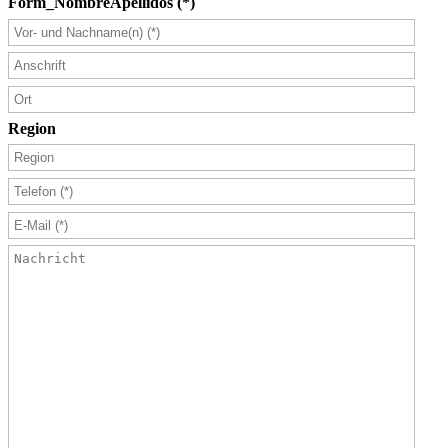
Form_NombreApellidos
(*)
Region