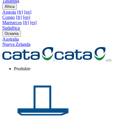
Tailandia
Africa
Angola
[fr]
[en]
Congo
[fr]
[en]
Marruecos
[fr]
[es]
Sudafrica
Oceania
Australia
Nueva Zelanda
Produkte