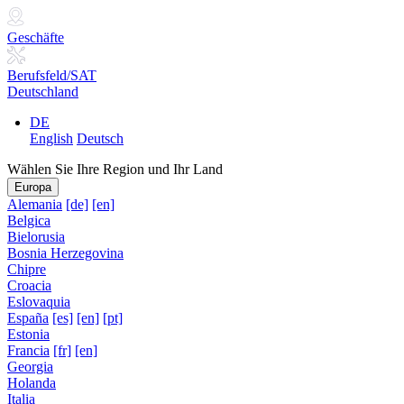
Geschäfte
Berufsfeld/SAT
Deutschland
DE
English
Deutsch
Wählen Sie Ihre Region und Ihr Land
Europa
Alemania
[de]
[en]
Belgica
Bielorusia
Bosnia Herzegovina
Chipre
Croacia
Eslovaquia
España
[es]
[en]
[pt]
Estonia
Francia
[fr]
[en]
Georgia
Holanda
Italia