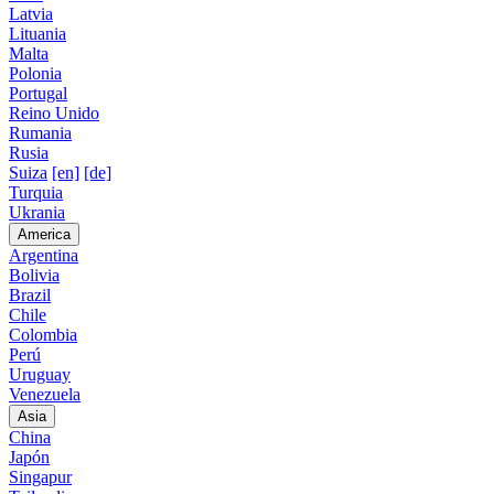
Latvia
Lituania
Malta
Polonia
Portugal
Reino Unido
Rumania
Rusia
Suiza
[en]
[de]
Turquia
Ukrania
America
Argentina
Bolivia
Brazil
Chile
Colombia
Perú
Uruguay
Venezuela
Asia
China
Japón
Singapur