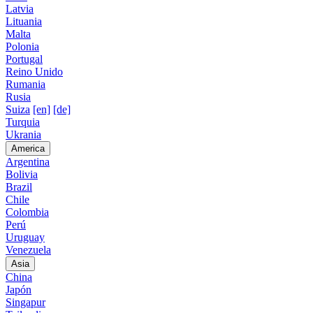
Latvia
Lituania
Malta
Polonia
Portugal
Reino Unido
Rumania
Rusia
Suiza
[en]
[de]
Turquia
Ukrania
America
Argentina
Bolivia
Brazil
Chile
Colombia
Perú
Uruguay
Venezuela
Asia
China
Japón
Singapur