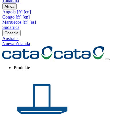
Tailandia
Africa
Angola
[fr]
[en]
Congo
[fr]
[en]
Marruecos
[fr]
[es]
Sudafrica
Oceania
Australia
Nueva Zelanda
Produkte