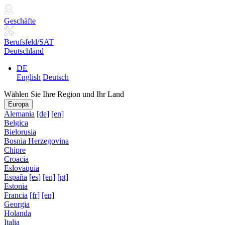
Geschäfte
Berufsfeld/SAT
Deutschland
DE
English
Deutsch
Wählen Sie Ihre Region und Ihr Land
Europa
Alemania
[de]
[en]
Belgica
Bielorusia
Bosnia Herzegovina
Chipre
Croacia
Eslovaquia
España
[es]
[en]
[pt]
Estonia
Francia
[fr]
[en]
Georgia
Holanda
Italia