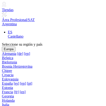
Tiendas
Área Profesional/SAT
Argentina
ES
Castellano
Seleccione su región y país
Europa
Alemania
[de]
[en]
Belgica
Bielorusia
Bosnia Herzegovina
Chipre
Croacia
Eslovaquia
España
[es]
[en]
[pt]
Estonia
Francia
[fr]
[en]
Georgia
Holanda
Italia