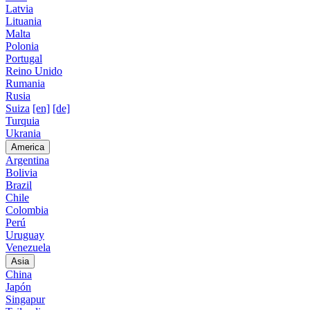
Latvia
Lituania
Malta
Polonia
Portugal
Reino Unido
Rumania
Rusia
Suiza
[en]
[de]
Turquia
Ukrania
America
Argentina
Bolivia
Brazil
Chile
Colombia
Perú
Uruguay
Venezuela
Asia
China
Japón
Singapur