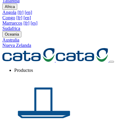
Tailandia
Africa
Angola
[fr]
[en]
Congo
[fr]
[en]
Marruecos
[fr]
[es]
Sudafrica
Oceania
Australia
Nueva Zelanda
Productos