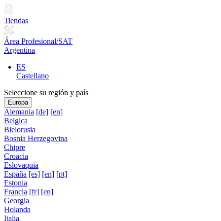
Tiendas
Área Profesional/SAT
Argentina
ES
Castellano
Seleccione su región y país
Europa
Alemania
[de]
[en]
Belgica
Bielorusia
Bosnia Herzegovina
Chipre
Croacia
Eslovaquia
España
[es]
[en]
[pt]
Estonia
Francia
[fr]
[en]
Georgia
Holanda
Italia