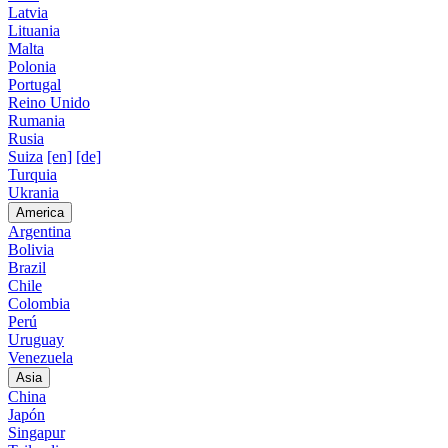
Latvia
Lituania
Malta
Polonia
Portugal
Reino Unido
Rumania
Rusia
Suiza
[en]
[de]
Turquia
Ukrania
America
Argentina
Bolivia
Brazil
Chile
Colombia
Perú
Uruguay
Venezuela
Asia
China
Japón
Singapur