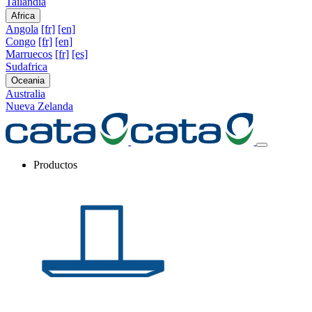
Tailandia
Africa
Angola
[fr]
[en]
Congo
[fr]
[en]
Marruecos
[fr]
[es]
Sudafrica
Oceania
Australia
Nueva Zelanda
Productos