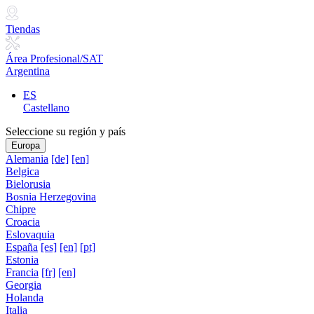
Tiendas
Área Profesional/SAT
Argentina
ES
Castellano
Seleccione su región y país
Europa
Alemania
[de]
[en]
Belgica
Bielorusia
Bosnia Herzegovina
Chipre
Croacia
Eslovaquia
España
[es]
[en]
[pt]
Estonia
Francia
[fr]
[en]
Georgia
Holanda
Italia