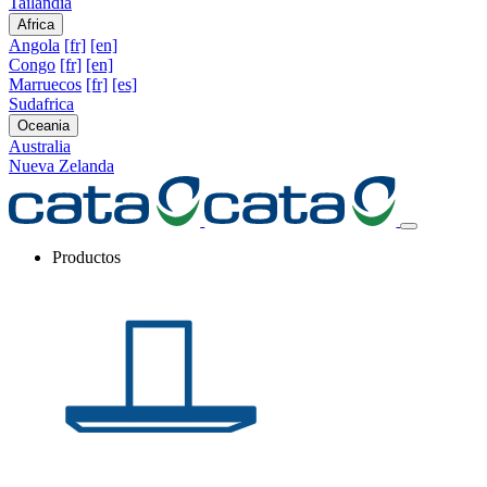
Tailandia
Africa
Angola
[fr]
[en]
Congo
[fr]
[en]
Marruecos
[fr]
[es]
Sudafrica
Oceania
Australia
Nueva Zelanda
Productos