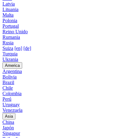
Latvia
Lituania
Malta
Polonia
Portugal
Reino Unido
Rumania
Rusia
Suiza
[en]
[de]
Turquia
Ukrania
America
Argentina
Bolivia
Brazil
Chile
Colombia
Perú
Uruguay
Venezuela
Asia
China
Japón
Singapur