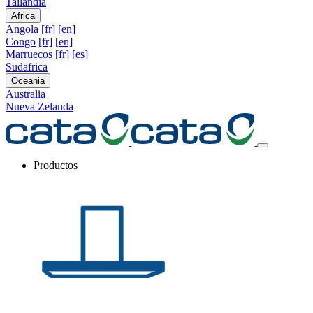
Tailandia
Africa
Angola
[fr]
[en]
Congo
[fr]
[en]
Marruecos
[fr]
[es]
Sudafrica
Oceania
Australia
Nueva Zelanda
Productos