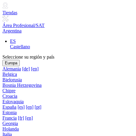
Tiendas
Área Profesional/SAT
Argentina
ES
Castellano
Seleccione su región y país
Europa
Alemania
[de]
[en]
Belgica
Bielorusia
Bosnia Herzegovina
Chipre
Croacia
Eslovaquia
España
[es]
[en]
[pt]
Estonia
Francia
[fr]
[en]
Georgia
Holanda
Italia