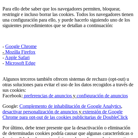
Para ello debe saber que los navegadores permiten, bloquear,
restringir e incluso borrar las cookies. Todos los navegadores tienen
una configuración para ello, y puede hacerlo siguiendo uno de los
siguientes procedimientos que se detallan a continuación:
-
Google Chrome
-
Mozilla Firefox
-
Apple Safari
-
Microsoft Edge
Algunos terceros también ofrecen sistemas de rechazo (opt-out) u
otras soluciones para evitar el uso de los datos recogidos a través de
sus cookies:
Facebook:
preferencias de anuncios
y
configuración de anuncios
Google:
Complemento de inhabilitación de Google Analytics
,
desactivar personalización
de anuncios
y
extensión de Google
Chrome para opt-out de las cookies publicitarias de DoubleClick
Por último, debe tener presente que la desactivación o eliminación
de determinadas cookies podría causar que algunas características o