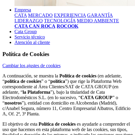
Empresa
CATA
MERCADO
EXPERIENCIA
GARANTÍA
LIDERAZGO
TECNOLOGÍA
MEDIO AMBIENTE
CATA CAN ROCA
ROCOOK
Cata Group
Servicio técnico
Atención al cliente
Política de Cookies
Cambiar los ajustes de cookies
A continuación, se muestra la
Política de cookies
(en adelante,
“
política de cookies
” o “
política
”) que rige la Plataforma Web
correspondiente al Área Clientes/SAT de CATA GROUP (en
adelante, “
la Plataforma
”), bajo la titularidad de Cata
Electrodomésticos S.L. (en lo sucesivo, “
CATA GROUP
” o
“
nosotros
”), entidad con domicilio en Alcobendas (Madrid),
c/Anabel Segura, número 11, Centro Empresarial Albatros, Edificio
A, Of. 2ª, 3ª Planta.
El objetivo de esta
Política de cookies
es ayudarle a comprender el
uso que hacemos en esta plataforma web de las cookies, sus tipos,
finalidad y duración de las mismas, e indicarle las opciones que tiene