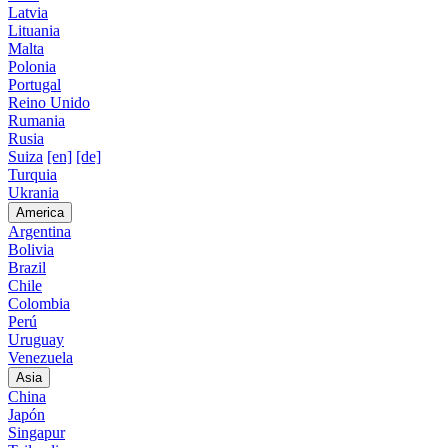
Latvia
Lituania
Malta
Polonia
Portugal
Reino Unido
Rumania
Rusia
Suiza
[en]
[de]
Turquia
Ukrania
America
Argentina
Bolivia
Brazil
Chile
Colombia
Perú
Uruguay
Venezuela
Asia
China
Japón
Singapur