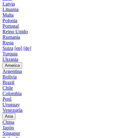
Latvia
Lituania
Malta
Polonia
Portugal
Reino Unido
Rumania
Rusia
Suiza
[en]
[de]
Turquia
Ukrania
America
Argentina
Bolivia
Brazil
Chile
Colombia
Perú
Uruguay
Venezuela
Asia
China
Japón
Singapur