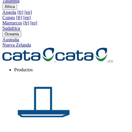
Tailandia
Africa
Angola
[fr]
[en]
Congo
[fr]
[en]
Marruecos
[fr]
[es]
Sudafrica
Oceania
Australia
Nueva Zelanda
Productos