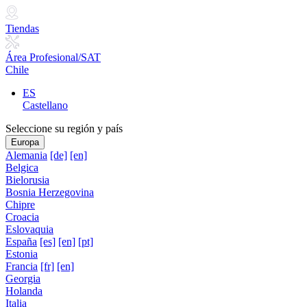
Tiendas
Área Profesional/SAT
Chile
ES
Castellano
Seleccione su región y país
Europa
Alemania
[de]
[en]
Belgica
Bielorusia
Bosnia Herzegovina
Chipre
Croacia
Eslovaquia
España
[es]
[en]
[pt]
Estonia
Francia
[fr]
[en]
Georgia
Holanda
Italia