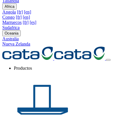
Tailandia
Africa
Angola
[fr]
[en]
Congo
[fr]
[en]
Marruecos
[fr]
[es]
Sudafrica
Oceania
Australia
Nueva Zelanda
Productos