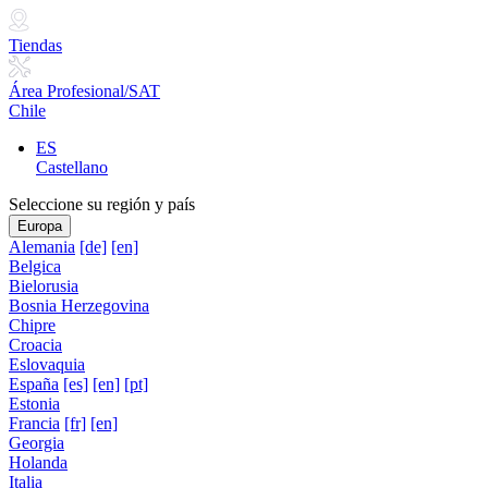
Tiendas
Área Profesional/SAT
Chile
ES
Castellano
Seleccione su región y país
Europa
Alemania
[de]
[en]
Belgica
Bielorusia
Bosnia Herzegovina
Chipre
Croacia
Eslovaquia
España
[es]
[en]
[pt]
Estonia
Francia
[fr]
[en]
Georgia
Holanda
Italia