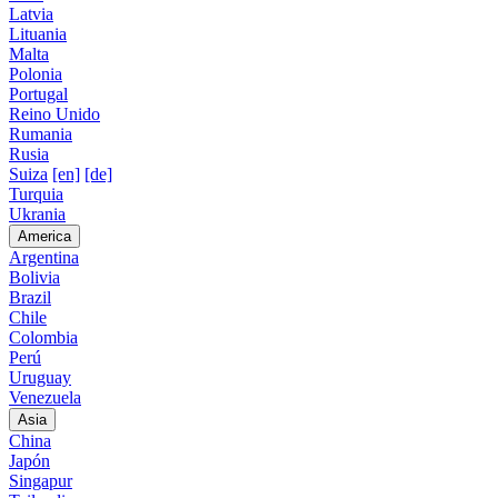
Latvia
Lituania
Malta
Polonia
Portugal
Reino Unido
Rumania
Rusia
Suiza
[en]
[de]
Turquia
Ukrania
America
Argentina
Bolivia
Brazil
Chile
Colombia
Perú
Uruguay
Venezuela
Asia
China
Japón
Singapur