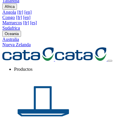
Tailandia
Africa
Angola
[fr]
[en]
Congo
[fr]
[en]
Marruecos
[fr]
[es]
Sudafrica
Oceania
Australia
Nueva Zelanda
Productos