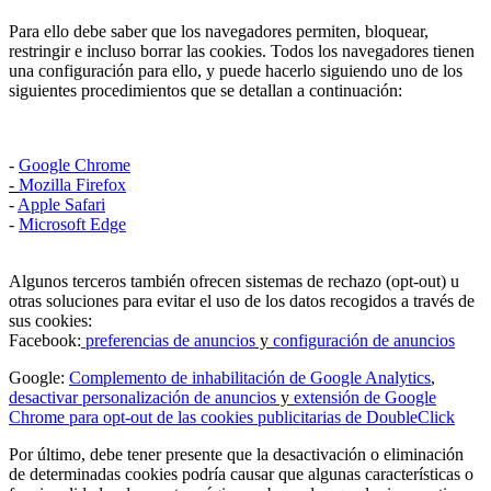
Para ello debe saber que los navegadores permiten, bloquear,
restringir e incluso borrar las cookies. Todos los navegadores tienen
una configuración para ello, y puede hacerlo siguiendo uno de los
siguientes procedimientos que se detallan a continuación:
-
Google Chrome
-
Mozilla Firefox
-
Apple Safari
-
Microsoft Edge
Algunos terceros también ofrecen sistemas de rechazo (opt-out) u
otras soluciones para evitar el uso de los datos recogidos a través de
sus cookies:
Facebook:
preferencias de anuncios
y
configuración de anuncios
Google:
Complemento de inhabilitación de Google Analytics
,
desactivar personalización
de anuncios
y
extensión de Google
Chrome para opt-out de las cookies publicitarias de DoubleClick
Por último, debe tener presente que la desactivación o eliminación
de determinadas cookies podría causar que algunas características o