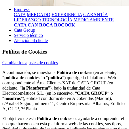
Empresa
CATA
MERCADO
EXPERIENCIA
GARANTÍA
LIDERAZGO
TECNOLOGÍA
MEDIO AMBIENTE
CATA CAN ROCA
ROCOOK
Cata Group
Servicio técnico
Atención al cliente
Política de Cookies
Cambiar los ajustes de cookies
A continuación, se muestra la
Política de cookies
(en adelante,
“
política de cookies
” o “
política
”) que rige la Plataforma Web
correspondiente al Área Clientes/SAT de CATA GROUP (en
adelante, “
la Plataforma
”), bajo la titularidad de Cata
Electrodomésticos S.L. (en lo sucesivo, “
CATA GROUP
” o
“
nosotros
”), entidad con domicilio en Alcobendas (Madrid),
c/Anabel Segura, número 11, Centro Empresarial Albatros, Edificio
A, Of. 2ª, 3ª Planta.
El objetivo de esta
Política de cookies
es ayudarle a comprender el
uso que hacemos en esta plataforma web de las cookies, sus tipos,
finalidad y duración de las mismas, e indicarle las opciones que tiene