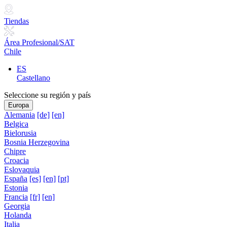
Tiendas
Área Profesional/SAT
Chile
ES
Castellano
Seleccione su región y país
Europa
Alemania
[de]
[en]
Belgica
Bielorusia
Bosnia Herzegovina
Chipre
Croacia
Eslovaquia
España
[es]
[en]
[pt]
Estonia
Francia
[fr]
[en]
Georgia
Holanda
Italia