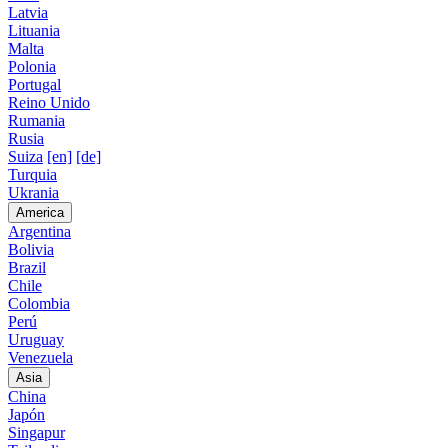
Latvia
Lituania
Malta
Polonia
Portugal
Reino Unido
Rumania
Rusia
Suiza
[en]
[de]
Turquia
Ukrania
America
Argentina
Bolivia
Brazil
Chile
Colombia
Perú
Uruguay
Venezuela
Asia
China
Japón
Singapur