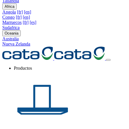
Tailandia
Africa
Angola
[fr]
[en]
Congo
[fr]
[en]
Marruecos
[fr]
[es]
Sudafrica
Oceania
Australia
Nueva Zelanda
Productos