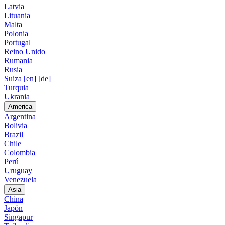
Latvia
Lituania
Malta
Polonia
Portugal
Reino Unido
Rumania
Rusia
Suiza
[en]
[de]
Turquia
Ukrania
America
Argentina
Bolivia
Brazil
Chile
Colombia
Perú
Uruguay
Venezuela
Asia
China
Japón
Singapur