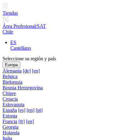
Tiendas
Área Profesional/SAT
Chile
ES
Castellano
Seleccione su región y país
Europa
Alemania
[de]
[en]
Belgica
Bielorusia
Bosnia Herzegovina
Chipre
Croacia
Eslovaquia
España
[es]
[en]
[pt]
Estonia
Francia
[fr]
[en]
Georgia
Holanda
Italia