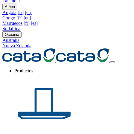
Tailandia
Africa
Angola
[fr]
[en]
Congo
[fr]
[en]
Marruecos
[fr]
[es]
Sudafrica
Oceania
Australia
Nueva Zelanda
Productos