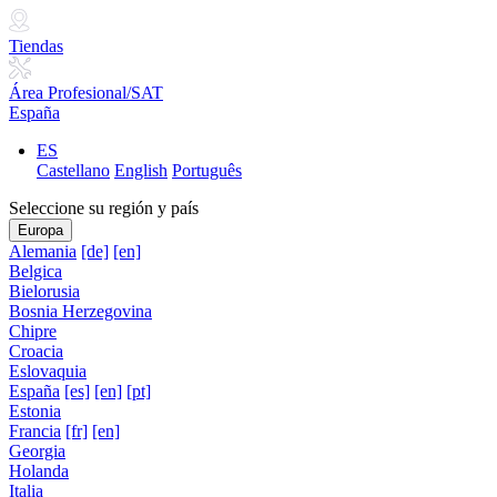
Tiendas
Área Profesional/SAT
España
ES
Castellano
English
Português
Seleccione su región y país
Europa
Alemania
[de]
[en]
Belgica
Bielorusia
Bosnia Herzegovina
Chipre
Croacia
Eslovaquia
España
[es]
[en]
[pt]
Estonia
Francia
[fr]
[en]
Georgia
Holanda
Italia