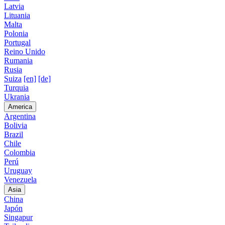
Latvia
Lituania
Malta
Polonia
Portugal
Reino Unido
Rumania
Rusia
Suiza
[en]
[de]
Turquia
Ukrania
America
Argentina
Bolivia
Brazil
Chile
Colombia
Perú
Uruguay
Venezuela
Asia
China
Japón
Singapur