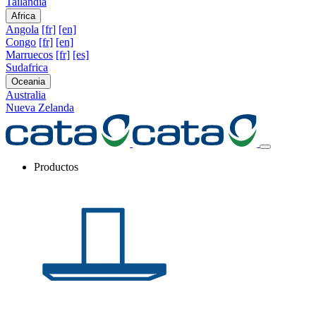
Tailandia
Africa
Angola
[fr]
[en]
Congo
[fr]
[en]
Marruecos
[fr]
[es]
Sudafrica
Oceania
Australia
Nueva Zelanda
Productos