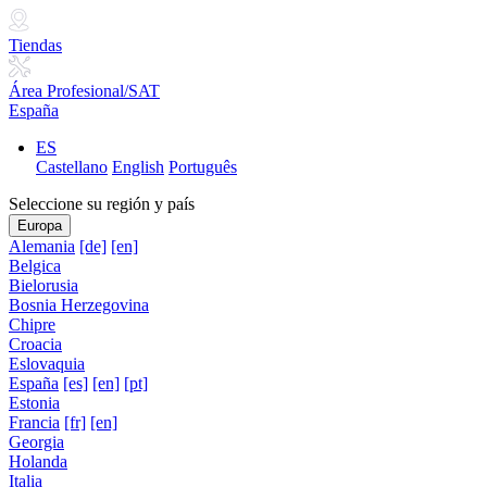
Tiendas
Área Profesional/SAT
España
ES
Castellano
English
Português
Seleccione su región y país
Europa
Alemania
[de]
[en]
Belgica
Bielorusia
Bosnia Herzegovina
Chipre
Croacia
Eslovaquia
España
[es]
[en]
[pt]
Estonia
Francia
[fr]
[en]
Georgia
Holanda
Italia