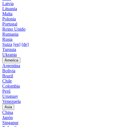
Latvia
Lituania
Malta
Polonia
Portugal
Reino Unido
Rumania
Rusia
Suiza
[en]
[de]
Turquia
Ukrania
America
Argentina
Bolivia
Brazil
Chile
Colombia
Perú
Uruguay
Venezuela
Asia
China
Japón
Singapur