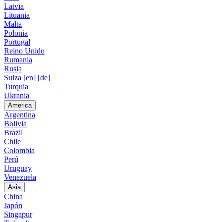
Latvia
Lituania
Malta
Polonia
Portugal
Reino Unido
Rumania
Rusia
Suiza
[en]
[de]
Turquia
Ukrania
America
Argentina
Bolivia
Brazil
Chile
Colombia
Perú
Uruguay
Venezuela
Asia
China
Japón
Singapur