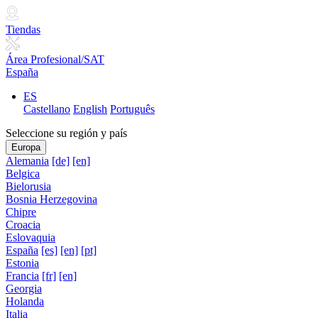
Tiendas
Área Profesional/SAT
España
ES
Castellano
English
Português
Seleccione su región y país
Europa
Alemania
[de]
[en]
Belgica
Bielorusia
Bosnia Herzegovina
Chipre
Croacia
Eslovaquia
España
[es]
[en]
[pt]
Estonia
Francia
[fr]
[en]
Georgia
Holanda
Italia