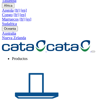
Tailandia
Africa
Angola
[fr]
[en]
Congo
[fr]
[en]
Marruecos
[fr]
[es]
Sudafrica
Oceania
Australia
Nueva Zelanda
Productos