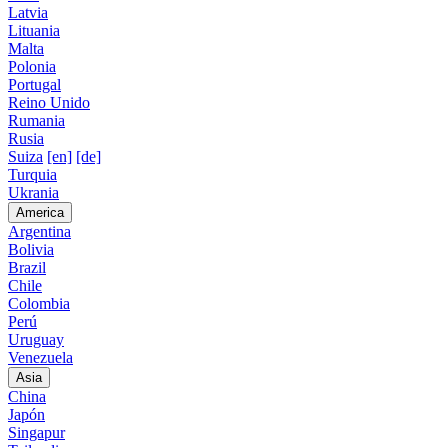
Latvia
Lituania
Malta
Polonia
Portugal
Reino Unido
Rumania
Rusia
Suiza
[en]
[de]
Turquia
Ukrania
America
Argentina
Bolivia
Brazil
Chile
Colombia
Perú
Uruguay
Venezuela
Asia
China
Japón
Singapur