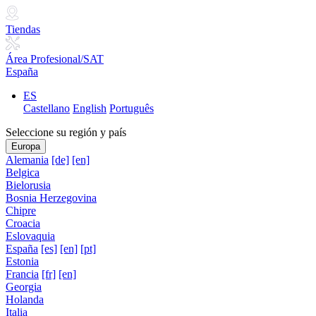
Tiendas
Área Profesional/SAT
España
ES
Castellano
English
Português
Seleccione su región y país
Europa
Alemania
[de]
[en]
Belgica
Bielorusia
Bosnia Herzegovina
Chipre
Croacia
Eslovaquia
España
[es]
[en]
[pt]
Estonia
Francia
[fr]
[en]
Georgia
Holanda
Italia