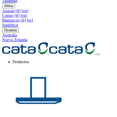
Tailandia
Africa
Angola
[fr]
[en]
Congo
[fr]
[en]
Marruecos
[fr]
[es]
Sudafrica
Oceania
Australia
Nueva Zelanda
Productos