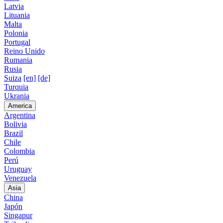
Latvia
Lituania
Malta
Polonia
Portugal
Reino Unido
Rumania
Rusia
Suiza
[en]
[de]
Turquia
Ukrania
America
Argentina
Bolivia
Brazil
Chile
Colombia
Perú
Uruguay
Venezuela
Asia
China
Japón
Singapur