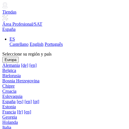
Tiendas
Área Profesional/SAT
España
ES
Castellano
English
Português
Seleccione su región y país
Europa
Alemania
[de]
[en]
Belgica
Bielorusia
Bosnia Herzegovina
Chipre
Croacia
Eslovaquia
España
[es]
[en]
[pt]
Estonia
Francia
[fr]
[en]
Georgia
Holanda
Italia