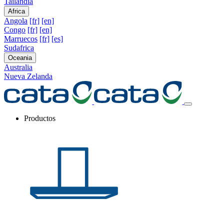
Tailandia
Africa
Angola
[fr]
[en]
Congo
[fr]
[en]
Marruecos
[fr]
[es]
Sudafrica
Oceania
Australia
Nueva Zelanda
Productos