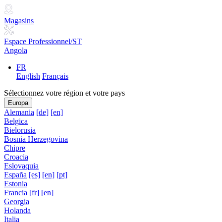
Magasins
Espace Professionnel/ST
Angola
FR
English
Français
Sélectionnez votre région et votre pays
Europa
Alemania
[de]
[en]
Belgica
Bielorusia
Bosnia Herzegovina
Chipre
Croacia
Eslovaquia
España
[es]
[en]
[pt]
Estonia
Francia
[fr]
[en]
Georgia
Holanda
Italia