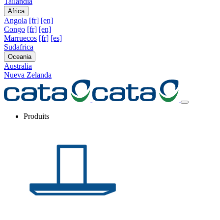
Tailandia
Africa
Angola
[fr]
[en]
Congo
[fr]
[en]
Marruecos
[fr]
[es]
Sudafrica
Oceania
Australia
Nueva Zelanda
Produits