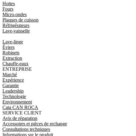
Hottes
Fours
Micro-ondes
Plaques de cuisson
Réfrigérateurs
Lave-vaisselle
Lave-linge
Éviers
Robinets
Extraction
Chauffe-eaux
ENTREPRISE
Marché
Expérience
Garantie
Leadership
Technologie
Environnement
Cata CAN ROCA
SERVICE CLIENT
Avis de réparation
Accessoires et pièces de rechange
Consultations techniques
Informations sur le produit