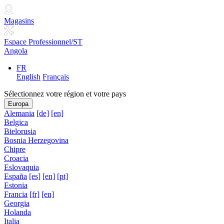
Magasins
Espace Professionnel/ST
Angola
FR
English
Français
Sélectionnez votre région et votre pays
Europa
Alemania
[de]
[en]
Belgica
Bielorusia
Bosnia Herzegovina
Chipre
Croacia
Eslovaquia
España
[es]
[en]
[pt]
Estonia
Francia
[fr]
[en]
Georgia
Holanda
Italia