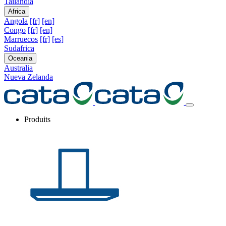
Tailandia
Africa
Angola
[fr]
[en]
Congo
[fr]
[en]
Marruecos
[fr]
[es]
Sudafrica
Oceania
Australia
Nueva Zelanda
Produits