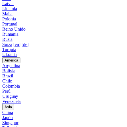
Latvia
Lituania
Malta
Polonia
Portugal
Reino Unido
Rumania
Rusia
Suiza
[en]
[de]
Turquia
Ukrania
America
Argentina
Bolivia
Brazil
Chile
Colombia
Perú
Uruguay
Venezuela
Asia
China
Japón
Singapur