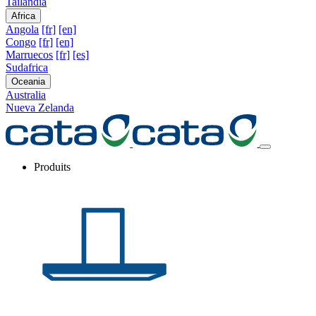
Tailandia
Africa
Angola
[fr]
[en]
Congo
[fr]
[en]
Marruecos
[fr]
[es]
Sudafrica
Oceania
Australia
Nueva Zelanda
Produits