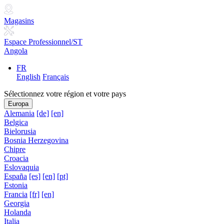
Magasins
Espace Professionnel/ST
Angola
FR
English
Français
Sélectionnez votre région et votre pays
Europa
Alemania
[de]
[en]
Belgica
Bielorusia
Bosnia Herzegovina
Chipre
Croacia
Eslovaquia
España
[es]
[en]
[pt]
Estonia
Francia
[fr]
[en]
Georgia
Holanda
Italia