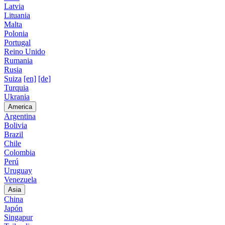
Latvia
Lituania
Malta
Polonia
Portugal
Reino Unido
Rumania
Rusia
Suiza
[en]
[de]
Turquia
Ukrania
America
Argentina
Bolivia
Brazil
Chile
Colombia
Perú
Uruguay
Venezuela
Asia
China
Japón
Singapur