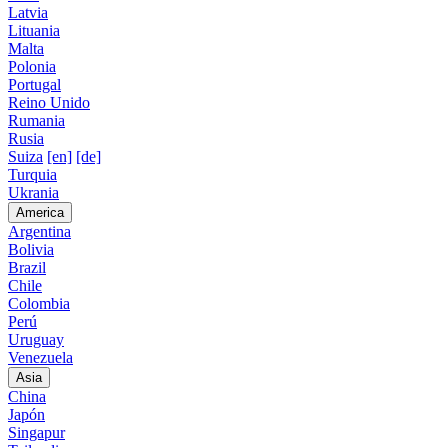
Latvia
Lituania
Malta
Polonia
Portugal
Reino Unido
Rumania
Rusia
Suiza
[en]
[de]
Turquia
Ukrania
America
Argentina
Bolivia
Brazil
Chile
Colombia
Perú
Uruguay
Venezuela
Asia
China
Japón
Singapur