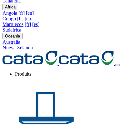
Tailandia
Africa
Angola
[fr]
[en]
Congo
[fr]
[en]
Marruecos
[fr]
[es]
Sudafrica
Oceania
Australia
Nueva Zelanda
Produits