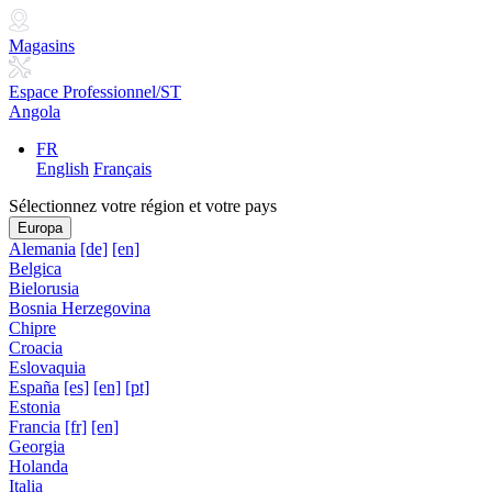
Magasins
Espace Professionnel/ST
Angola
FR
English
Français
Sélectionnez votre région et votre pays
Europa
Alemania
[de]
[en]
Belgica
Bielorusia
Bosnia Herzegovina
Chipre
Croacia
Eslovaquia
España
[es]
[en]
[pt]
Estonia
Francia
[fr]
[en]
Georgia
Holanda
Italia