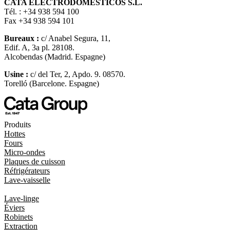
CATA ELECTRODOMÉSTICOS S.L.
Tél. : +34 938 594 100
Fax +34 938 594 101
Bureaux :
c/ Anabel Segura, 11,
Edif. A, 3a pl. 28108.
Alcobendas (Madrid. Espagne)
Usine :
c/ del Ter, 2, Apdo. 9. 08570.
Torelló (Barcelone. Espagne)
Produits
Hottes
Fours
Micro-ondes
Plaques de cuisson
Réfrigérateurs
Lave-vaisselle
Lave-linge
Éviers
Robinets
Extraction