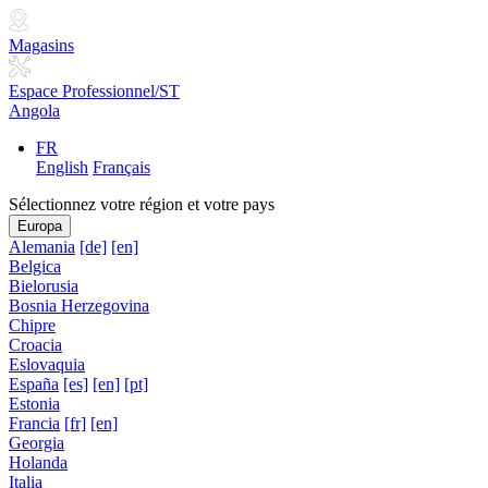
Magasins
Espace Professionnel/ST
Angola
FR
English
Français
Sélectionnez votre région et votre pays
Europa
Alemania
[de]
[en]
Belgica
Bielorusia
Bosnia Herzegovina
Chipre
Croacia
Eslovaquia
España
[es]
[en]
[pt]
Estonia
Francia
[fr]
[en]
Georgia
Holanda
Italia