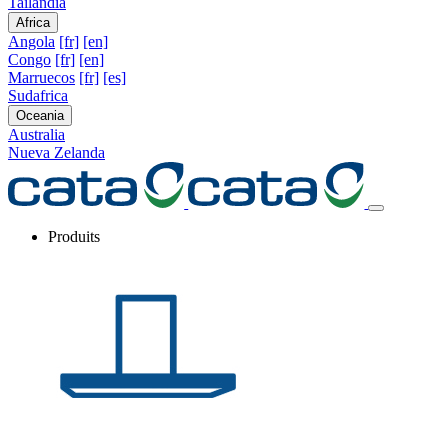
Tailandia
Africa
Angola
[fr]
[en]
Congo
[fr]
[en]
Marruecos
[fr]
[es]
Sudafrica
Oceania
Australia
Nueva Zelanda
Produits