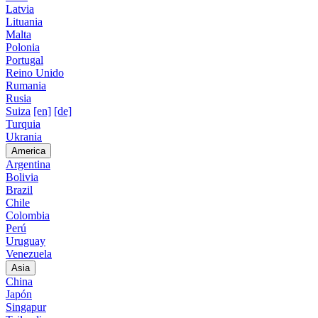
Latvia
Lituania
Malta
Polonia
Portugal
Reino Unido
Rumania
Rusia
Suiza
[en]
[de]
Turquia
Ukrania
America
Argentina
Bolivia
Brazil
Chile
Colombia
Perú
Uruguay
Venezuela
Asia
China
Japón
Singapur