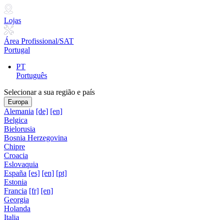
Lojas
Área Profissional/SAT
Portugal
PT
Português
Selecionar a sua região e país
Europa
Alemania
[de]
[en]
Belgica
Bielorusia
Bosnia Herzegovina
Chipre
Croacia
Eslovaquia
España
[es]
[en]
[pt]
Estonia
Francia
[fr]
[en]
Georgia
Holanda
Italia