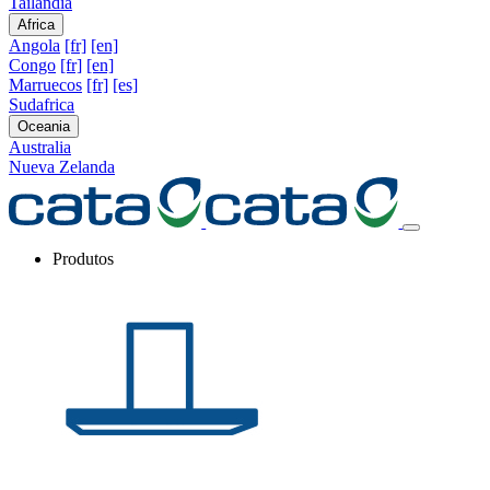
Tailandia
Africa
Angola
[fr]
[en]
Congo
[fr]
[en]
Marruecos
[fr]
[es]
Sudafrica
Oceania
Australia
Nueva Zelanda
Produtos