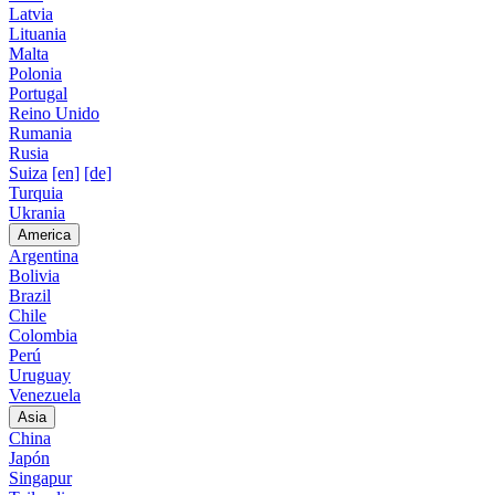
Latvia
Lituania
Malta
Polonia
Portugal
Reino Unido
Rumania
Rusia
Suiza
[en]
[de]
Turquia
Ukrania
America
Argentina
Bolivia
Brazil
Chile
Colombia
Perú
Uruguay
Venezuela
Asia
China
Japón
Singapur