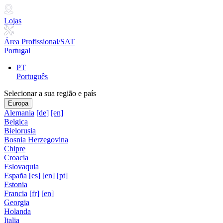
Lojas
Área Profissional/SAT
Portugal
PT
Português
Selecionar a sua região e país
Europa
Alemania
[de]
[en]
Belgica
Bielorusia
Bosnia Herzegovina
Chipre
Croacia
Eslovaquia
España
[es]
[en]
[pt]
Estonia
Francia
[fr]
[en]
Georgia
Holanda
Italia