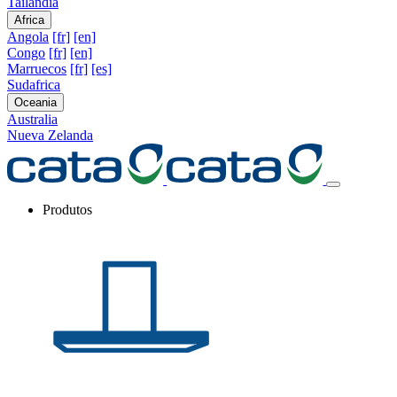
Tailandia
Africa
Angola
[fr]
[en]
Congo
[fr]
[en]
Marruecos
[fr]
[es]
Sudafrica
Oceania
Australia
Nueva Zelanda
Produtos