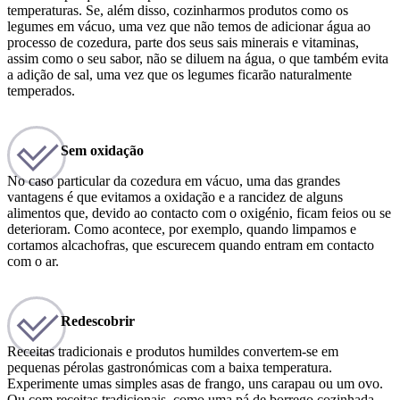
temperaturas. Se, além disso, cozinharmos produtos como os
legumes em vácuo, uma vez que não temos de adicionar água ao
processo de cozedura, parte dos seus sais minerais e vitaminas,
assim como o seu sabor, não se diluem na água, o que também evita
a adição de sal, uma vez que os legumes ficarão naturalmente
temperados.
Sem oxidação
No caso particular da cozedura em vácuo, uma das grandes
vantagens é que evitamos a oxidação e a rancidez de alguns
alimentos que, devido ao contacto com o oxigénio, ficam feios ou se
deterioram. Como acontece, por exemplo, quando limpamos e
cortamos alcachofras, que escurecem quando entram em contacto
com o ar.
Redescobrir
Receitas tradicionais e produtos humildes convertem-se em
pequenas pérolas gastronómicas com a baixa temperatura.
Experimente umas simples asas de frango, uns carapau ou um ovo.
Ou com receitas tradicionais, como uma pá de borrego cozinhada