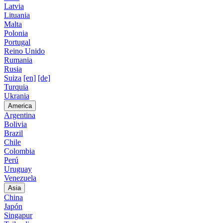
Latvia
Lituania
Malta
Polonia
Portugal
Reino Unido
Rumania
Rusia
Suiza
[en]
[de]
Turquia
Ukrania
America
Argentina
Bolivia
Brazil
Chile
Colombia
Perú
Uruguay
Venezuela
Asia
China
Japón
Singapur