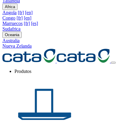
Tailandia
Africa
Angola
[fr]
[en]
Congo
[fr]
[en]
Marruecos
[fr]
[es]
Sudafrica
Oceania
Australia
Nueva Zelanda
Produtos