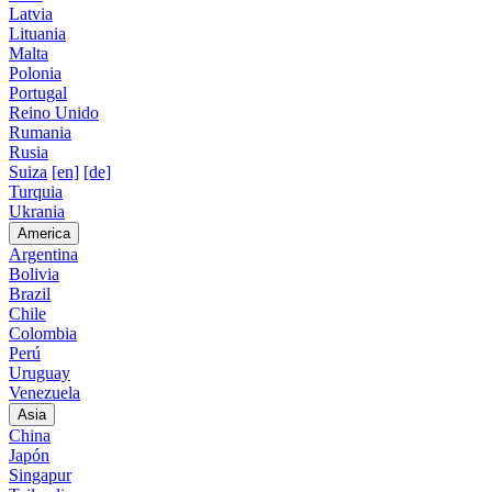
Latvia
Lituania
Malta
Polonia
Portugal
Reino Unido
Rumania
Rusia
Suiza
[en]
[de]
Turquia
Ukrania
America
Argentina
Bolivia
Brazil
Chile
Colombia
Perú
Uruguay
Venezuela
Asia
China
Japón
Singapur