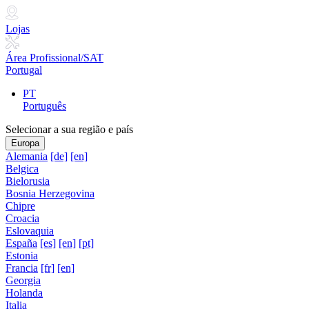
Lojas
Área Profissional/SAT
Portugal
PT
Português
Selecionar a sua região e país
Europa
Alemania
[de]
[en]
Belgica
Bielorusia
Bosnia Herzegovina
Chipre
Croacia
Eslovaquia
España
[es]
[en]
[pt]
Estonia
Francia
[fr]
[en]
Georgia
Holanda
Italia