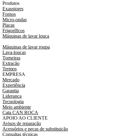
Produtos
Exaustores
Fornos
Micro-ondas
Placas
Frigoríficos
Máquinas de lavar louça
Máquinas de lavar roupa
Lava-louças
Torneiras
Extração
Termos
EMPRESA
Mercado
Experiência
Garantia
Liderança
Tecnologia
Meio ambiente
Cata CAN ROCA
APOIO AO CLIENTE
Avisos de reparação
Acessórios e peças de substituição
Consultas técnicas