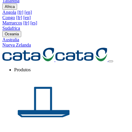
Tailandia
Africa
Angola
[fr]
[en]
Congo
[fr]
[en]
Marruecos
[fr]
[es]
Sudafrica
Oceania
Australia
Nueva Zelanda
Produtos