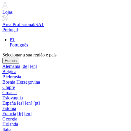
Lojas
Área Profissional/SAT
Portugal
PT
Português
Selecionar a sua região e país
Europa
Alemania
[de]
[en]
Belgica
Bielorusia
Bosnia Herzegovina
Chipre
Croacia
Eslovaquia
España
[es]
[en]
[pt]
Estonia
Francia
[fr]
[en]
Georgia
Holanda
Italia