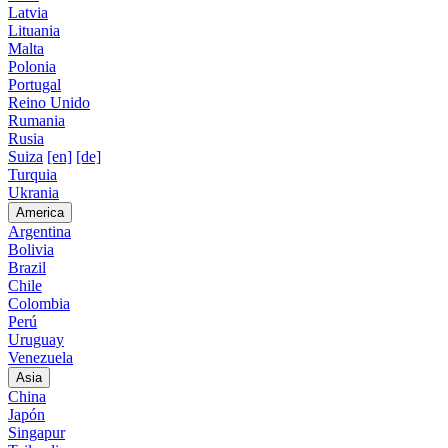
Latvia
Lituania
Malta
Polonia
Portugal
Reino Unido
Rumania
Rusia
Suiza
[en]
[de]
Turquia
Ukrania
America
Argentina
Bolivia
Brazil
Chile
Colombia
Perú
Uruguay
Venezuela
Asia
China
Japón
Singapur