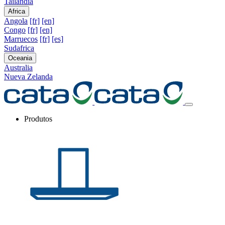
Tailandia
Africa
Angola
[fr]
[en]
Congo
[fr]
[en]
Marruecos
[fr]
[es]
Sudafrica
Oceania
Australia
Nueva Zelanda
Produtos