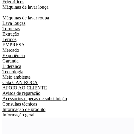
Frigoríficos
Máquinas de lavar louça
Máquinas de lavar roupa
Lava-louças
Torneiras
Extração
Termos
EMPRESA
Mercado
Experiência
Garantia
Liderança
Tecnologia
Meio ambiente
Cata CAN ROCA
APOIO AO CLIENTE
Avisos de reparação
Acessórios e peças de substituição
Consultas técnicas
Informação de produto
Informação geral