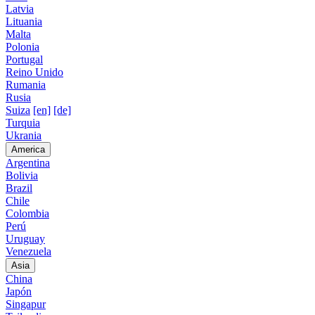
Latvia
Lituania
Malta
Polonia
Portugal
Reino Unido
Rumania
Rusia
Suiza
[en]
[de]
Turquia
Ukrania
America
Argentina
Bolivia
Brazil
Chile
Colombia
Perú
Uruguay
Venezuela
Asia
China
Japón
Singapur