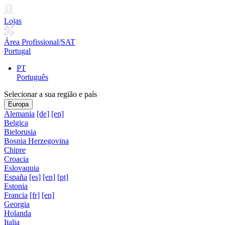
Lojas
Área Profissional/SAT
Portugal
PT
Português
Selecionar a sua região e país
Europa
Alemania
[de]
[en]
Belgica
Bielorusia
Bosnia Herzegovina
Chipre
Croacia
Eslovaquia
España
[es]
[en]
[pt]
Estonia
Francia
[fr]
[en]
Georgia
Holanda
Italia